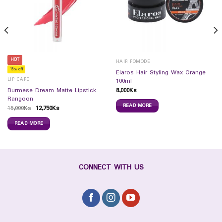
HOT
HAIR POMODE
15% off
Elaros Hair Styling Wax Orange
LIP CARE
100ml
8,000
Ks
Burmese Dream Matte Lipstick
Rangoon
READ MORE
15,000
Ks
12,750
Ks
READ MORE
CONNECT WITH US