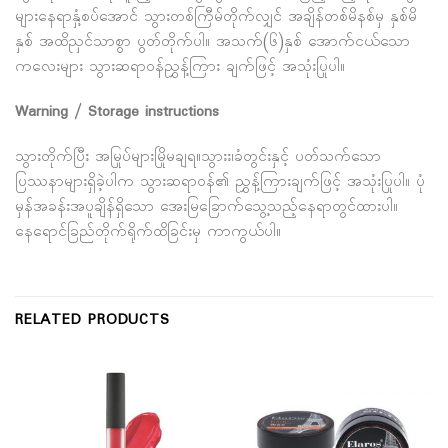
များနေရာနှံ့စပ်အောင် သွားတစ်ကြီမ်တိုက်လျှင် အချိန်တစ်မိနစ်မှ နှစ်မိ
နှစ် အထိညှင်သာစွာ ပွတ်တိုက်ပါ။ အသက်(၆)နှစ် အောက်ငယ်သော
ကလေးများ သွားဆရာ၀န်ညွှန့်ကြား ချက်ဖြင့် အသုံးပြုပါ။
Warning / Storage instructions
သွားတိုက်ပြီး အမြုပ်များမြိုမချရ။သွားး၊ခံတွင်းနှင့် ပတ်သက်သော
ပြဿနာများရှိခဲ့ပါက သွားဆရာ၀န်၏ ညွှန့်ကြားချက်ဖြင့် အသုံးပြုပါ။ ပုံ
မှန်အခန်းအပူချိန်ရှိသော အေးမြခြောက်သွေ့သည့်နေရာတွင်ထားပါ။
နေရောင်ခြည်တိုက်ရိုက်ထိခြင်းမှ ကာကွယ်ပါ။
RELATED PRODUCTS