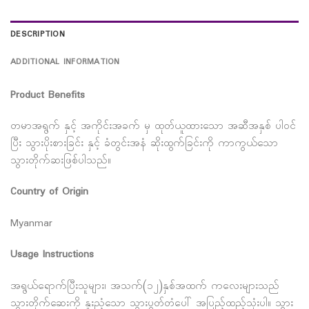
DESCRIPTION
ADDITIONAL INFORMATION
Product Benefits
တမာအရွက် နှင့် အကိုင်းအခက် မှ ထုတ်ယူထားသော အဆီအနှစ် ပါ၀င်
ပြီး သွားပိုးစားခြင်း နှင့် ခံတွင်းအနံ ဆိုးထွက်ခြင်းကို ကာကွယ်သော
သွားတိုက်ဆးဖြစ်ပါသည်။
Country of Origin
Myanmar
Usage Instructions
အရွယ်ရောက်ပြီးသူများ၊ အသက်(၁၂)နှစ်အထက် ကလေးများသည်
သွားတိုက်ဆေးကို နူးညံ့သော သွားပွတ်တံပေါ် အပြည့်ထည့်သုံးပါ။ သွား