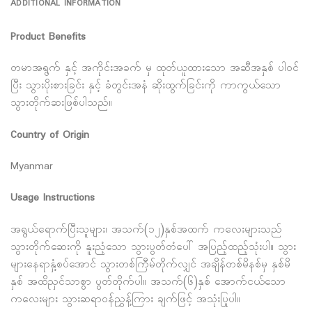
ADDITIONAL INFORMATION
Product Benefits
တမာအရွက် နှင့် အကိုင်းအခက် မှ ထုတ်ယူထားသော အဆီအနှစ် ပါ၀င်
ပြီး သွားပိုးစားခြင်း နှင့် ခံတွင်းအနံ ဆိုးထွက်ခြင်းကို ကာကွယ်သော
သွားတိုက်ဆးဖြစ်ပါသည်။
Country of Origin
Myanmar
Usage Instructions
အရွယ်ရောက်ပြီးသူများ၊ အသက်(၁၂)နှစ်အထက် ကလေးများသည်
သွားတိုက်ဆေးကို နူးညံ့သော သွားပွတ်တံပေါ် အပြည့်ထည့်သုံးပါ။ သွား
များနေရာနှံ့စပ်အောင် သွားတစ်ကြီမ်တိုက်လျှင် အချိန်တစ်မိနစ်မှ နှစ်မိ
နှစ် အထိညှင်သာစွာ ပွတ်တိုက်ပါ။ အသက်(၆)နှစ် အောက်ငယ်သော
ကလေးများ သွားဆရာ၀န်ညွှန့်ကြား ချက်ဖြင့် အသုံးပြုပါ။