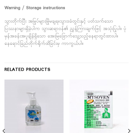
Warning / Storage instructions
သွားတိုက်ပြီး အမြုပ်များမြိုမချရ။သွားး၊ခံတွင်းနှင့် ပတ်သက်သော
ပြဿနာများရှိခဲ့ပါက သွားဆရာ၀န်၏ ညွှန့်ကြားချက်ဖြင့် အသုံးပြုပါ။ ပုံ
မှန်အခန်းအပူချိန်ရှိသော အေးမြခြောက်သွေ့သည့်နေရာတွင်ထားပါ။
နေရောင်ခြည်တိုက်ရိုက်ထိခြင်းမှ ကာကွယ်ပါ။
RELATED PRODUCTS