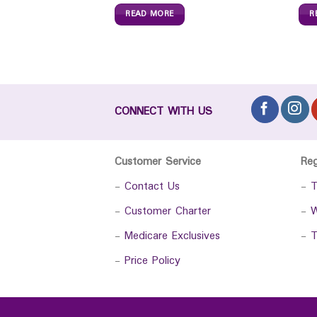
READ MORE
R
CONNECT WITH US
Customer Service
Re
-
Contact Us
-
T
-
Customer Charter
-
W
-
Medicare Exclusives
-
T
-
Price Policy