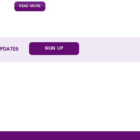
READ MORE
SIGN UP
UPDATES