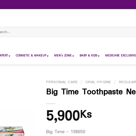
ch
XPERT
COSMETIC & MAKEUP
MEN’s ZONE
BABY & KIDS
MEDICARE EXCLUSIVE
PERSONAL CARE
/
ORAL HYGINE
/
REGULA
Big Time Toothpaste N
5,900
Ks
Big Time – 198650