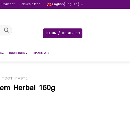
Contact
Newsletter
English
(
English
)
LOGIN / REGISTER
S
HOUSEHOLD
BRANDS A-Z
R TOOTHPASTE
eem Herbal 160g