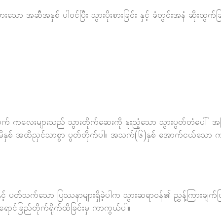
ော အဆီအနှစ် ပါ၀င်ပြီး သွားပိုးစားခြင်း နှင့် ခံတွင်းအနံ ဆိုးထွက
 ကလေးများသည် သွားတိုက်ဆေးကို နူးညံ့သော သွားပွတ်တံပေါ် အပြည့်
နှစ်မိနှစ် အထိညှင်သာစွာ ပွတ်တိုက်ပါ။ အသက်(၆)နှစ် အောက်ငယ်သော က
င်းနှင့် ပတ်သက်သော ပြဿနာများရှိခဲ့ပါက သွားဆရာ၀န်၏ ညွှန့်ကြားချက်ဖြင့်
ာင်ခြည်တိုက်ရိုက်ထိခြင်းမှ ကာကွယ်ပါ။