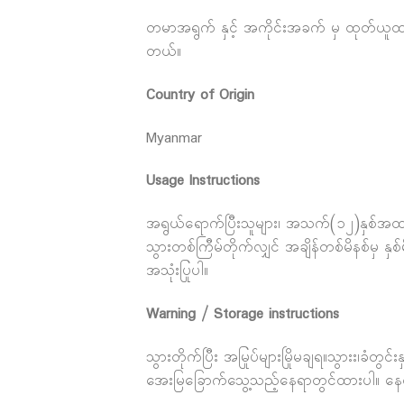
တမာအရွက် နှင့် အကိုင်းအခက် မှ ထုတ်ယူထားသ
တယ်။
Country of Origin
Myanmar
Usage Instructions
အရွယ်ရောက်ပြီးသူများ၊ အသက်(၁၂)နှစ်အထက်
သွားတစ်ကြီမ်တိုက်လျှင် အချိန်တစ်မိနစ်မှ 
အသုံးပြုပါ။
Warning / Storage instructions
သွားတိုက်ပြီး အမြုပ်များမြိုမချရ။သွားး၊ခံတွ
အေးမြခြောက်သွေ့သည့်နေရာတွင်ထားပါ။ နေရေ