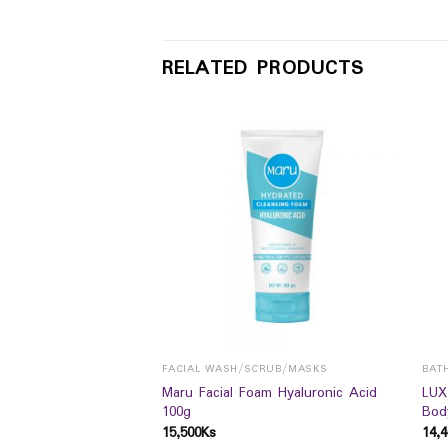
RELATED PRODUCTS
FACIAL WASH/SCRUB/MASKS
BAT
enewing HBody lotion
Maru Facial Foam Hyaluronic Acid
LUX
100g
Bod
15,500
Ks
14,4