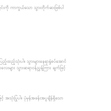
်ခြင်းကို ကာကွယ်သော သွားတိုက်ဆးဖြစ်ပါ
ထည့်သုံးပါ။ သွားများနေရာနှံ့စပ်အောင်
လေးများ သွားဆရာ၀န်ညွှန့်ကြား ချက်ဖြင့်
 အသုံးပြုပါ။ ပုံမှန်အခန်းအပူချိန်ရှိသော