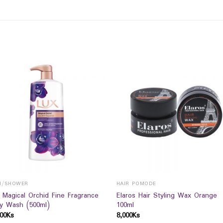
H/SHOWER
HAIR POMODE
 Magical Orchid Fine Fragrance
Elaros Hair Styling Wax Orange
y Wash (500ml)
100ml
00
Ks
8,000
Ks