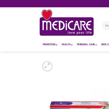
Skip
to
content
Sear
for:
PROMOTION
HEALTH
PERSONAL CARE
SKIN E