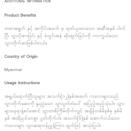
ADDITIONAL INFORMATION
Product Benefits
တမာအရွက် နှင့် အကိုင်းအခက် မှ ထုတ်ယူထားသော အဆီအနှစ် ပါ၀င်
ပြီး သွားပိုးစားခြင်း နှင့် ခံတွင်းအနံ ဆိုးထွက်ခြင်းကို ကာကွယ်သော
သွားတိုက်ဆးဖြစ်ပါတယ်။
Country of Origin
Myanmar
Usage Instructions
အရွယ်ရောက်ပြီးသူများ၊ အသက်(၁၂)နှစ်အထက် ကလေးများသည်
သွားတိုက်ဆေးကို နူးညံ့သော သွားပွတ်တံပေါ် အပြည့်ထည့်သုံးပါ။ သွား
များနေရာနှံ့စပ်အောင် သွားတစ်ကြီမ်တိုက်လျှင် အချိန်တစ်မိနစ်မှ နှစ်မိ
နှစ် အထိညှင်သာစွာ ပွတ်တိုက်ပါ။ အသက်(၆)နှစ် အောက်ငယ်သော
ကလေးများ သွားဆရာ၀န်ညွှန့်ကြား ချက်ဖြင့် အသုံးပြုပါ။