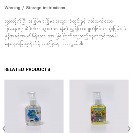
Warning / Storage instructions
သွားတိုက်ပြီး အမြုပ်များမြိုမချရ။သွားး၊ခံတွင်းနှင့် ပတ်သက်သော
ပြဿနာများရှိခဲ့ပါက သွားဆရာ၀န်၏ ညွှန့်ကြားချက်ဖြင့် အသုံးပြုပါ။ ပုံ
မှန်အခန်းအပူချိန်ရှိသော အေးမြခြောက်သွေ့သည့်နေရာတွင်ထားပါ။
နေရောင်ခြည်တိုက်ရိုက်ထိခြင်းမှ ကာကွယ်ပါ။
RELATED PRODUCTS