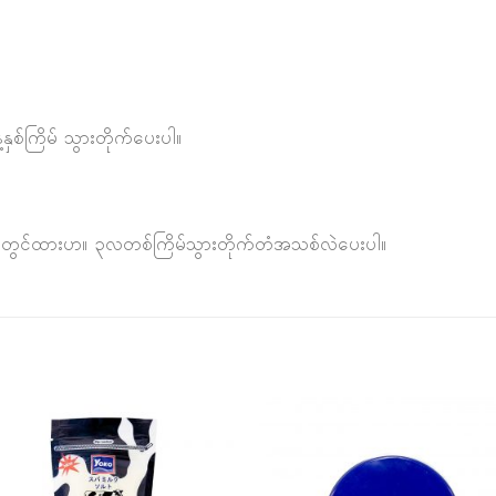
စ်ကြိမ် သွားတိုက်ပေးပါ။
နေရာတွင်ထားပာ။ ၃လတစ်ကြိမ်သွားတိုက်တံအသစ်လဲပေးပါ။