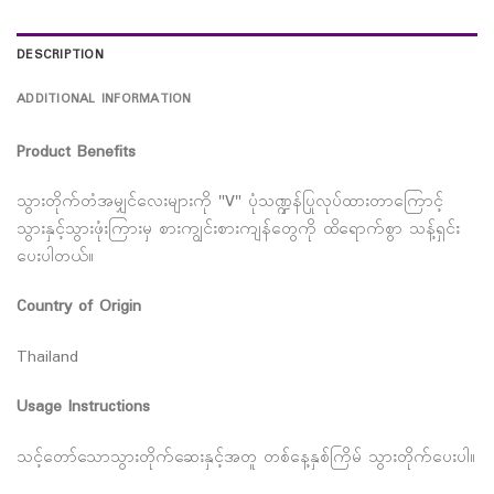
DESCRIPTION
ADDITIONAL INFORMATION
Product Benefits
သွားတိုက်တံအမျှင်လေးများကို "V" ပုံသဏ္ဍန်ပြုလုပ်ထားတာကြောင့်
သွားနှင့်သွားဖုံးကြားမှ စားကျွင်းစားကျန်တွေကို ထိရောက်စွာ သန့်ရှင်း
ပေးပါတယ်။
Country of Origin
Thailand
Usage Instructions
သင့်တော်သောသွားတိုက်ဆေးနှင့်အတူ တစ်နေ့နှစ်ကြိမ် သွားတိုက်ပေးပါ။