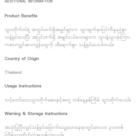
ADDITIONAL INFORMATION
Product Benefits
သွားတိုက်တံရဲ့ အတွင်းဖက်ရှိအမျှင်များက သွားမျက်နှာပြင်ကိနူးညံ့စွာ
သန့်ရှင်းပေးပြီး အပြင်ဘက်ရှိ အမျှင်ငယ်လေးများက သွားနဲ့သွားဖုံးကြား
ကစားကျွင်းစားကျန်တွေကို ထိရောက်စွာ သန့်ရှင်းပေးပါတယ်။
Country of Origin
Thailand
Usage Instructions
သင့်တော်သောသွားတိုက်ဆေးနှင့်အတူ တစ်နေ့နှစ်ကြိမ် သွားတိုက်ပေးပါ။
Warning & Storage Instructions
အသုံးပြုပြီးလျှင်သန့်ရှင်းခြောက်သွေ့သောနေရာတွင်ထားပာ။ ၃လတစ်
ကြိမ်သွားတိုက်တံအသစ်လဲပေးပါ။