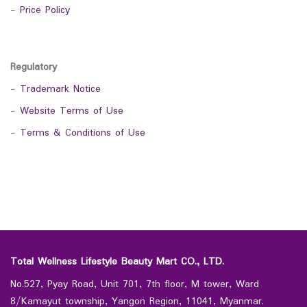
-
Price Policy
Regulatory
-
Trademark Notice
-
Website Terms of Use
-
Terms & Conditions of Use
Total Wellness Lifestyle Beauty Mart CO., LTD.
No.527, Pyay Road, Unit 701, 7th floor, M tower, Ward
8/Kamayut township, Yangon Region, 11041, Myanmar.