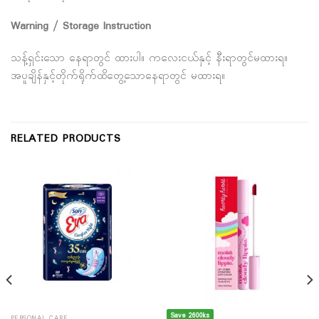
Warning / Storage Instruction
သန့်ရှင်းသော နေရာတွင် ထားပါ။ ကလေးငယ်နှင့်‌ နီးရာတွင်မထားရ။
အပူချိန်နှင့်တိုက်ရိုက်ထိတွေ့သောနေရာတွင် မထားရ။
RELATED PRODUCTS
Save 2600ks
PERSONAL CARE