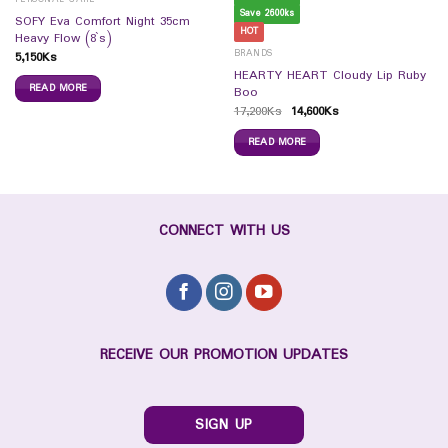
Save 2600ks
SOFY Eva Comfort Night 35cm
HOT
Heavy Flow (8`s)
BRANDS
5,150
Ks
HEARTY HEART Cloudy Lip Ruby
READ MORE
Boo
17,200
Ks
14,600
Ks
READ MORE
CONNECT WITH US
RECEIVE OUR PROMOTION UPDATES
SIGN UP