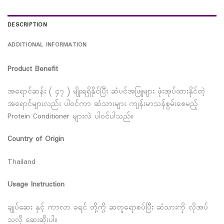
DESCRIPTION
ADDITIONAL INFORMATION
Product Benefit
အရောင်ဆန်း ( ၄၇ ) မျိုးရရှိနိုင်ပြီး ဆံပင်အဖြူများ ဖုံးအုပ်ထားနိုင်တဲ့
အရောင်များလည်း ပါဝင်ကာ ဆံသားများ ကျန်းမာသန်စွမ်းစေမည့်
Protein Conditioner များလဲ ပါဝင်ပါသည်။
Country of Origin
Thailand
Usage Instruction
ချုပ်ဆေး နှင့် ကာလာ ခရင် တို့ကို့ ဆတူရောစပ်ပြီး ဆံသားကို လိုအပ်
သလို ဆေးဆိုးပါ။