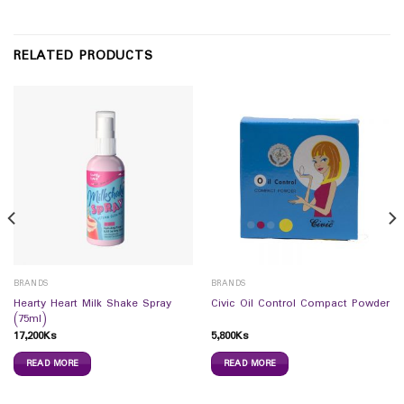
RELATED PRODUCTS
BRANDS
BRANDS
Hearty Heart Milk Shake Spray
Civic Oil Control Compact Powder
(75ml)
17,200
Ks
5,800
Ks
READ MORE
READ MORE