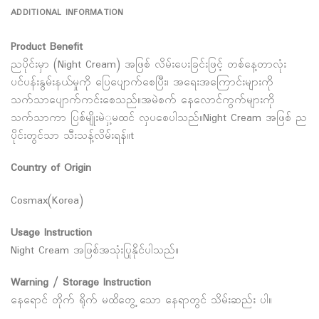
ADDITIONAL INFORMATION
Product Benefit
ညပိုင်းမှာ (Night Cream) အဖြစ် လိမ်းပေးခြင်းဖြင့် တစ်နေ့တာလုံး
ပင်ပန်းနွမ်းနယ်မှုကို ပြေပျောက်စေပြီး၊ အရေးအကြောင်းများကို
သက်သာပျောက်ကင်းစေသည်။အမဲစက် နေလောင်ကွက်များကို
သက်သာကာ ပြစ်မျိုးမဲှ့မထင် လှပစေပါသည်။Night Cream အဖြစ် ည
ပိုင်းတွင်သာ သီးသန့်လိမ်းရန်။t
Country of Origin
Cosmax(Korea)
Usage Instruction
Night Cream အဖြစ်အသုံးပြုနိုင်ပါသည်။
Warning / Storage Instruction
နေရောင် တိုက် ရိုက် မထိတွေ့ သော နေရာတွင် သိမ်းဆည်း ပါ။