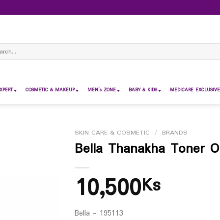
ch
XPERT
COSMETIC & MAKEUP
MEN’s ZONE
BABY & KIDS
MEDICARE EXCLUSIVE
SKIN CARE & COSMETIC
/
BRANDS
Bella Thanakha Toner Oi
10,500
Ks
Bella – 195113