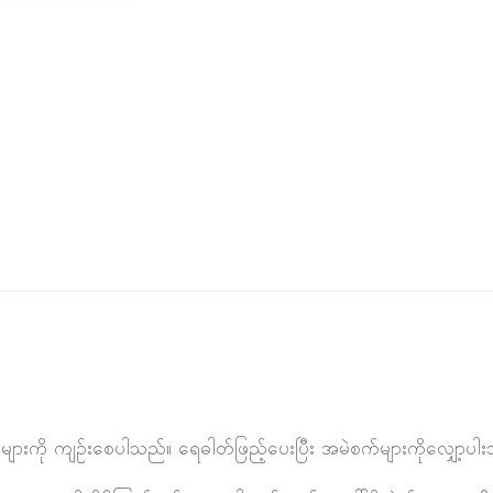
များကို ကျဉ်းစေပါသည်။ ရေဓါတ်ဖြည့်ပေးပြီး အမဲစက်များကိုလျှော