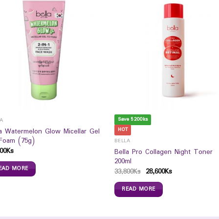
Save 5200ks
LA
HOT
la Watermelon Glow Micellar Gel
Foam (75g)
BELLA
00
Ks
Bella Pro Collagen Night Toner
200ml
EAD MORE
33,800
Ks
28,600
Ks
READ MORE