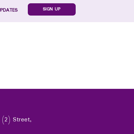
SIGN UP
UPDATES
 (2) Street,