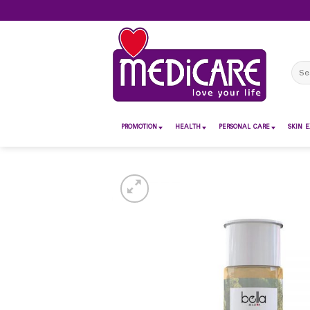
Skip
to
content
Sear
for:
PROMOTION
HEALTH
PERSONAL CARE
SKIN E