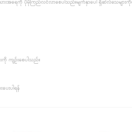
အရေကို ပိုမိုကြည်လင်လာစေပါသည်။မျက်နှာပေါ်ရှိဆဲလ်သေများကို
ျားကို ကျဥ်းစေပါသည်။
းပေးပါရန်