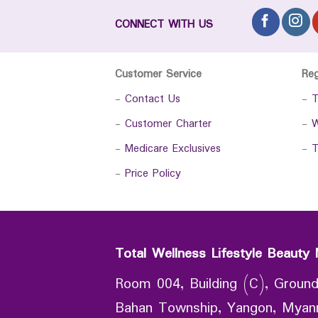
CONNECT WITH US
Customer Service
Re
-
Contact Us
-
T
-
Customer Charter
-
W
-
Medicare Exclusives
-
T
-
Price Policy
Total Wellness Lifestyle Beauty 
Room 004, Building (C), Ground
Bahan Township, Yangon, Mya