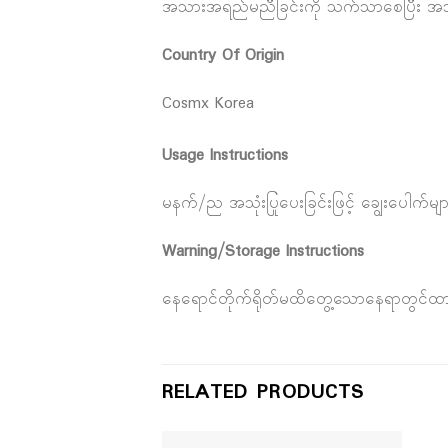
အသားအရည်မညီခြင်းကို သက်သာစေပြီး အသား
Country Of Origin
Cosmx Korea
Usage Instructions
မနက်/ည အသုံးပြုပေးခြင်းဖြင့် ချွေးပေါက်မ
Warning/Storage Instructions
နေရောင်တိုက်ရိုတ်မထိတွေ့သောနေရာတွင်ထာ
RELATED PRODUCTS