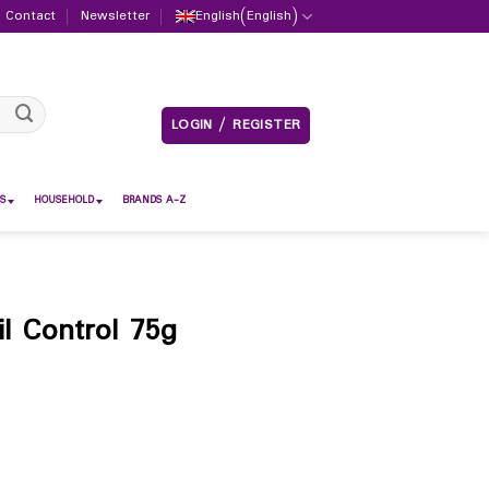
Contact
Newsletter
English
(
English
)
LOGIN / REGISTER
S
HOUSEHOLD
BRANDS A-Z
l Control 75g