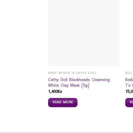
BABY BRIGHT & CATHY DOLL
BEL
Cathy Doll Blackheads Cleansing
Bel
White Clay Mask (5g)
To 
1,400
Ks
15,0
t Protection Essence
READ MORE
R
0
Ks