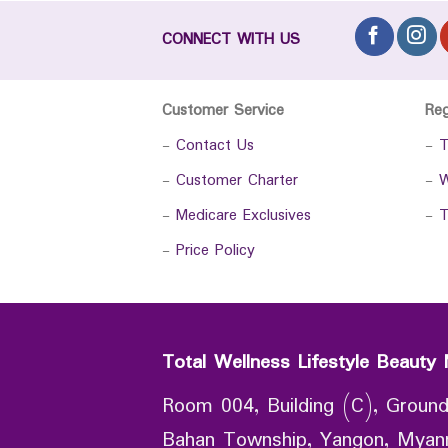
CONNECT WITH US
Customer Service
Re
-
Contact Us
-
T
-
Customer Charter
-
W
-
Medicare Exclusives
-
T
-
Price Policy
Total Wellness Lifestyle Beauty 
Room 004, Building (C), Ground
Bahan Township, Yangon, Mya