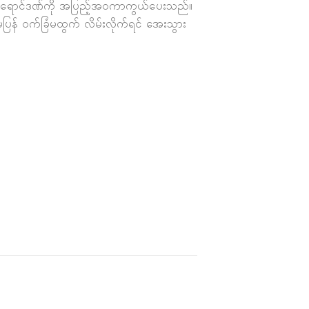
 နေရောင်ဒဏ်ကို အပြည့်အဝကာကွယ်ပေးသည်။
ပြန် ဝက်ခြံမထွက် လိမ်းလိုက်ရင် အေးသွား