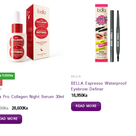
e 5200ks
BELLA
T
BELLA Espresso Waterproof
Eyebrow Definer
LA
18,950
Ks
la Pro Collagen Night Serum 30ml
READ MORE
00
Ks
28,600
Ks
EAD MORE