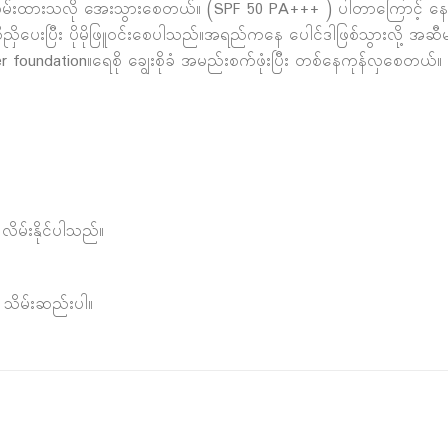
ါးလိမ်းထားသလို အေးသွားစေတယ်။ (SPF 50 PA+++ ) ပါတာကြောင့်
ပေးပြီး ပိုမိုဖြူဝင်းစေပါသည်။အရည်ကနေ ပေါင်ဒါဖြစ်သွားလို့ အဆီမ
wder foundation။ရေစို ချွေးစိုခံ အမည်းစက်ဖုံးပြီး တစ်နေကုန်လှစေတယ်။
လိမ်းနိုင်ပါသည်။
 သိမ်းဆည်းပါ။