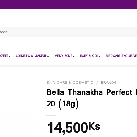
ch
XPERT
COSMETIC & MAKEUP
MEN’s ZONE
BABY & KIDS
MEDICARE EXCLUSIVE
SKIN CARE & COSMETIC
/
BRANDS
Bella Thanakha Perfect 
20 (18g)
14,500
Ks