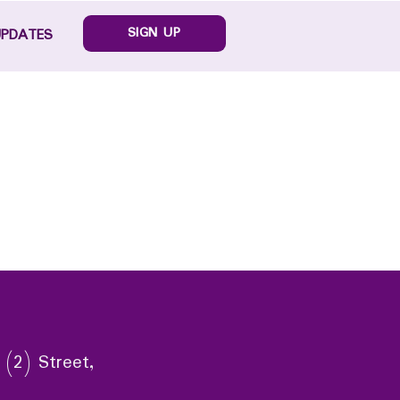
SIGN UP
UPDATES
 (2) Street,