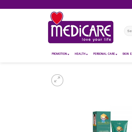
Skip
to
content
Sear
for:
PROMOTION
HEALTH
PERSONAL CARE
SKIN E