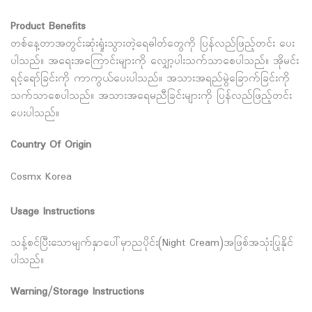
Product Benefits
တစ်နေ့တာအတွင်းဆုံးရှုံးသွားတဲ့ရေဓါတ်တွေကို ပြန်လည်ဖြည့်တင်း ပေး
ပါသည်။ အရေးအကြောင်းများကို လျှော့ပါးသက်သာစေပါသည်။ အိုမင်း
ရင့်ရော်ခြင်းကို ကာကွယ်ပေးပါသည်။ အသားအရည်မွဲခြောက်ခြင်းကို
သက်သာစေပါသည်။ အသားအရေမညီခြင်းများကို ပြန်လည်ဖြည့်တင်း
ပေးပါသည်။
Country Of Origin
Cosmx Korea
Usage Instructions
သန့်စင်ပြီးသောမျက်နှာပေါ်မှာညပိုင်း(Night Cream)အဖြစ်အသုံးပြုနိုင်
ပါသည်။
Warning/Storage Instructions