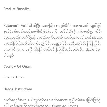
Product Benefits
Hylauronic Acid ပါ၀င်ပြီး အရေပြားအတွင်းပိုင်း ၁၀လွှာအထိ လျှင်မြန်
စွာစိမ့်၀င်စေပါသည်။ရေဓါတ်ဖြည့်ပေးပြီး အစိုဓါတ်ကို ကြာရှည်စွာ ထိမ်း
ပေးပါသည်။ ၀က်ခြံနှင့် အမည်းစက်များကို သက်သာစေပါသည်။အသား
အရည်ကြမ်းတမ်းခြောက်သွေ့ခြင်း၊လျော့ရဲခြင်း၊မညီညာခြင်း၊နီမြန်းခြင်း
များကင်း‌ ‌ေ၀းစေပြီး စိုပြေ တင်းရင်း၊ကြည်လင်တောက်ပ GLow စေ
ပါသည်။
Country Of Origin
Cosmx Korea
Usage Instructions
လက်ချောင်းလေးပေါ်တွင်လိုသလောက်ပမာဏယူပြီးလိမ်းပေးခြင်းဖြင့်စို
ပြေ တင်းရင်း၊ကြည်လင်တောက်ပ GLow စေပါသည်။