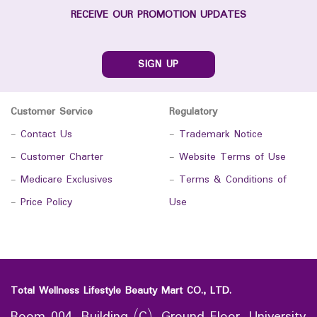
RECEIVE OUR PROMOTION UPDATES
SIGN UP
Customer Service
Regulatory
-
Contact Us
-
Trademark Notice
-
Customer Charter
-
Website Terms of Use
-
Medicare Exclusives
-
Terms & Conditions of
-
Price Policy
Use
Total Wellness Lifestyle Beauty Mart CO., LTD.
Room 004, Building (C), Ground Floor, University