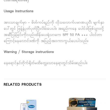
Cosmax(Korea)
Usage Instructions
အားသာချက်မှာ – မိတ်ကပ်ရည်ကို လိုသလောက်ပမာဏယူပီး မျက်နှာ
ပေါ်တွင် ဖြန့်နှံ့ပုတ်ပုတ်ပြီးလိမ်းပေးပါ။ အရည်ကနေ ပေါင်ဒါဖြစ်သွားလို့
အဆီပြန်ခြင်းကိုလည်းထိန်းပေးရုံသာမက SPF 50 PA +++ ပါဝင်တာ
ကြောင့်နေလောင်ဒဏ်ကို အပြည့်အဝကာကွယ်ပေးပါသည်။
Warning / Storage instructions
နေရောင်နှင်တိုက်ရိုတ်မထိတွေ့သောနေရာတွင်သိမ်းဆည်းပါ။
RELATED PRODUCTS