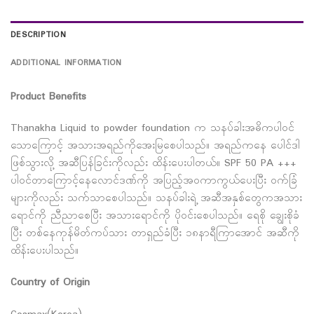
DESCRIPTION
ADDITIONAL INFORMATION
Product Benefits
Thanakha Liquid to powder foundation က သနပ်ခါးအဓိကပါဝင်
သောကြောင့် အသားအရည်ကိုအေးမြစေပါသည်။ အရည်ကနေ ပေါင်ဒါ
ဖြစ်သွားလို့ အဆီပြန်ခြင်းကိုလည်း ထိန်းပေးပါတယ်။ SPF 50 PA +++
ပါဝင်တာကြောင့်နေလောင်ဒဏ်ကို အပြည့်အဝကာကွယ်ပေးပြီး ဝက်ခြံ
များကိုလည်း သက်သာစေပါသည်။ သနပ်ခါးရဲ့ အဆီအနှစ်တွေကအသား
ရောင်ကို ညီညာစေပြီး အသားရောင်ကို ပိုဝင်းစေပါသည်။ ရေစို ချွေးစိုခံ
ပြီး တစ်နေကုန်မိတ်ကပ်သား တာရှည်ခံပြီး ၁၈နာရီကြာအောင် အဆီကို
ထိန်းပေးပါသည်။
Country of Origin