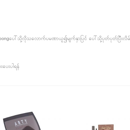
Spongပေါ်သို့လိုသလောက်ပမဏာယူ၍မျက်နှာပြင် ပေါ်သို့ပုတ်ပုတ်ပြီးလိမ
းပေးပါရန်