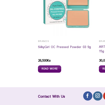
BRANDS
BRA
a Deep Foaming
ART
SilkyGirl OC Pressed Powder 03 9g
15g
26,500
Ks
30,0
READ MORE
R
Contact With Us