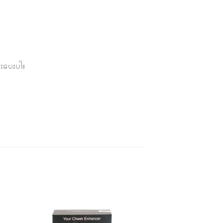
်းပေးပါ။