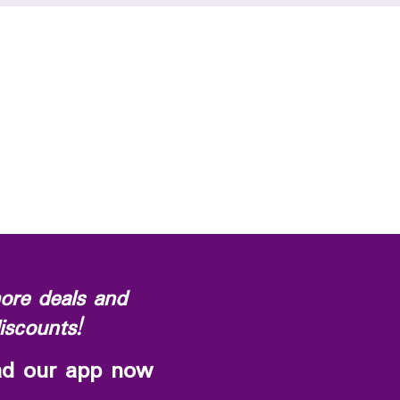
ore deals and
iscounts!
d our app now