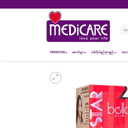
Skip
to
content
Sear
for:
PROMOTION
ဆေး၀ါးများ
တစ်ကိုယ်ရည်သုံးပစ္စည်း
အသားအ