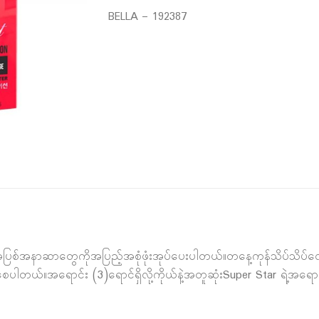
BELLA – 192387
့ အပြစ်အနာဆာတွေကိုအပြည့်အစုံဖုံးအုပ်ပေးပါတယ်။တနေ့ကုန်သိပ်သိပ်
တယ်။အရောင်း (3)ရောင်ရှိလို့ကိုယ်နဲ့အတူဆုံးSuper Star ရဲ့အရောင