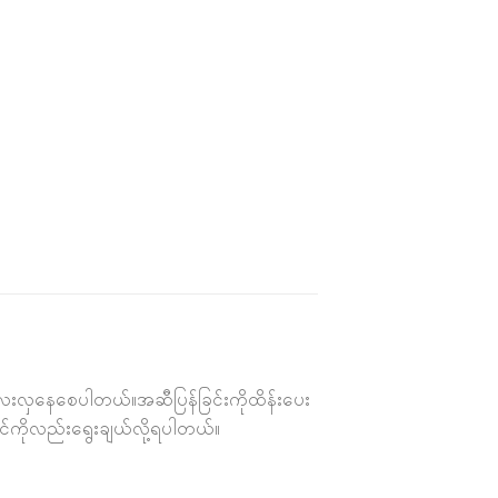
လေးလှနေစေပါတယ်။အဆီပြန်ခြင်းကိုထိန်းပေး
်ကိုလည်းရွေးချယ်လို့ရပါတယ်။