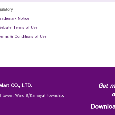
gulatory
rademark Notice
ebsite Terms of Use
erms & Conditions of Use
Get m
Mart CO., LTD.
d
 M tower, Ward 8/Kamayut township,
Downloa