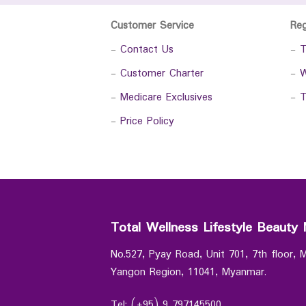
Customer Service
Re
-
Contact Us
-
T
-
Customer Charter
-
W
-
Medicare Exclusives
-
T
-
Price Policy
Total Wellness Lifestyle Beauty 
No.527, Pyay Road, Unit 701, 7th floor,
Yangon Region, 11041, Myanmar.
Tel: (+95) 9 797145500