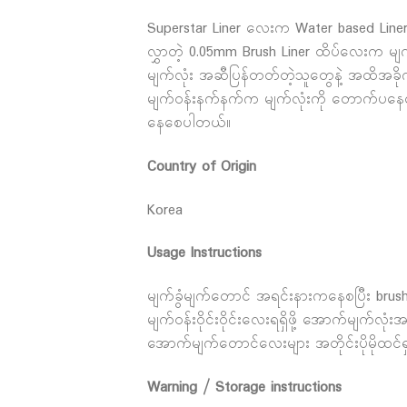
Superstar Liner လေးက Water based Liner ဖြစ
လွှာတဲ့ 0.05mm Brush Liner ထိပ်လေးက မျက်လု
မျက်လုံး အဆီပြန်တတ်တဲ့သူတွေနဲ့ အထိအခိုက်
မျက်ဝန်းနက်နက်က မျက်လုံးကို တောက်ပနေအောင်
နေစေပါတယ်။
Country of Origin
Korea
Usage Instructions
မျက်ခွံမျက်တောင် အရင်းနားကနေစပြီး brush t
မျက်ဝန်းဝိုင်းဝိုင်းလေးရရှိဖို့ အောက်မျက်
အောက်မျက်တောင်လေးများ အတိုင်းပိုမိုထင်
Warning / Storage instructions