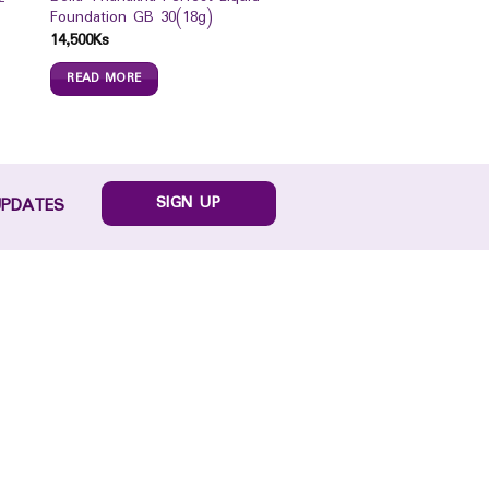
Foundation GB 30(18g)
14,500
Ks
READ MORE
SIGN UP
UPDATES