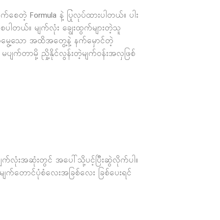
ြောက်စေတဲ့ Formula နဲ့ ပြုလုပ်ထားပါတယ်။ ပါး
ပစေပါတယ်။ မျက်လုံး ချွေးထွက်များတဲ့သူ
ာ့မွေ့သော အထိအတွေ့နဲ့ နက်မှောင်တဲ့
်တာမို့ ညှို့နိုင်လွန်းတဲ့မျက်၀န်းအလှဖြစ်
ုံးအဆုံးတွင် အပေါ်သို့ပင့်ပြီးဆွဲလိုက်ပါ။
ေး မျက်တောင်ပုံစံလေးအခြစ်လေး ခြစ်ပေးရင်