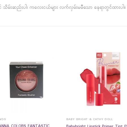
တွင် သိမ်းဆည်းပါ၊ ကလေးငယ်များ လက်လှမ်းမမီသော နေရာတွင်ထားပါ။
NDS
BABY BRIGHT & CATHY DOLL
ANNA COLORS FANTASTIC
Babybright Lipstick Primer Tint 0