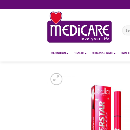
Skip
to
content
Sear
for:
PROMOTION
HEALTH
PERSONAL CARE
SKIN E