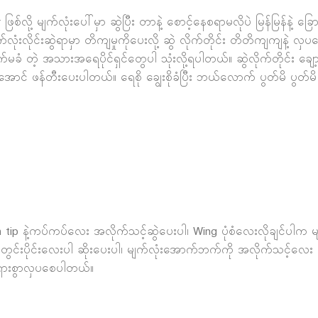
်လို့ မျက်လုံးပေါ်မှာ ဆွဲပြီး တာနဲ့ စောင့်နေစရာမလိုပဲ မြန်မြန်နဲ့ ခ
ံးလိုင်းဆွဲရာမှာ တိကျမှုကိုပေးလို့ ဆွဲ လိုက်တိုင်း တိတိကျကျနဲ့ လှ
မခံ တဲ့ အသားအရေပိုင်ရှင်တွေပါ သုံးလို့ရပါတယ်။ ဆွဲလိုက်တိုင်း ချေ
 ဖန်တီးပေးပါတယ်။ ရေစို ချွေးစိုခံပြီး ဘယ်လောက် ပွတ်မိ ပွတ်မိ မပျက
ip နဲ့ကပ်ကပ်လေး အလိုက်သင့်ဆွဲပေးပါ၊ Wing ပုံစံလေးလိုချင်ပါက မျက်လ
လုံးအတွင်းပိုင်းလေးပါ ဆိုးပေးပါ၊ မျက်လုံးအောက်ဘက်ကို အလိုက်သင့်လ
ရှားစွာလှပစေပါတယ်။