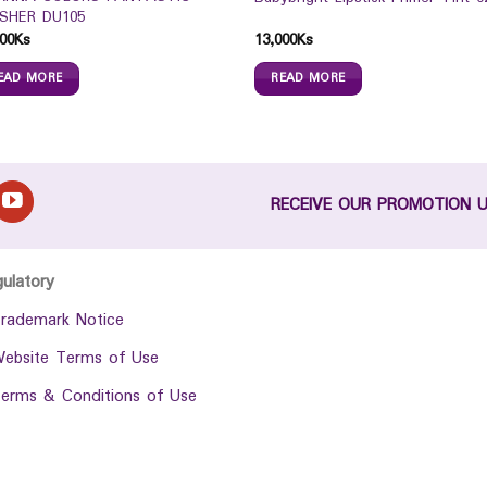
SHER DU105
00
Ks
13,000
Ks
EAD MORE
READ MORE
RECEIVE OUR PROMOTION 
gulatory
rademark Notice
ebsite Terms of Use
erms & Conditions of Use