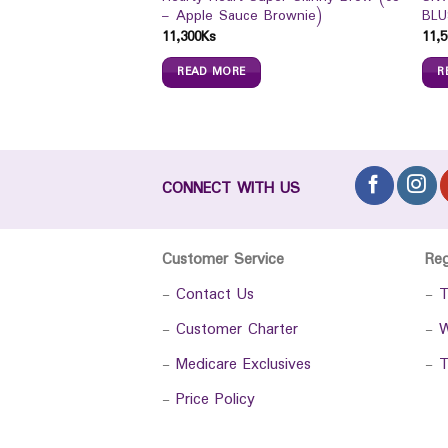
– Apple Sauce Brownie)
BLU
ift Milky Cleansing
11,300
Ks
11,5
READ MORE
R
CONNECT WITH US
Customer Service
Re
-
Contact Us
-
T
-
Customer Charter
-
W
-
Medicare Exclusives
-
T
-
Price Policy