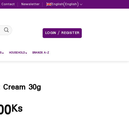
Contact
Newsletter
English
(
English
)
LOGIN / REGISTER
S
HOUSEHOLD
BRANDS A-Z
t Cream 30g
00
Ks