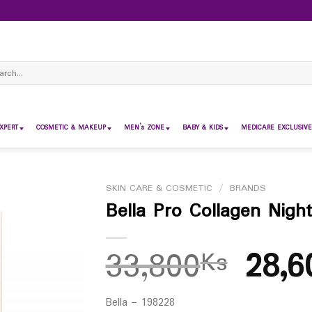
ch
XPERT
COSMETIC & MAKEUP
MEN’s ZONE
BABY & KIDS
MEDICARE EXCLUSIVE
SKIN CARE & COSMETIC
/
BRANDS
Bella Pro Collagen Nigh
33,800
28,6
Ks
Bella – 198228