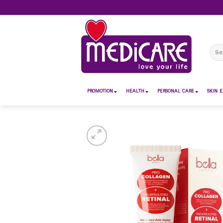
Skip
to
content
Sear
for:
PROMOTION
HEALTH
PERSONAL CARE
SKIN E