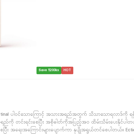
Save 5200ks
HOT
Retinal ပါဝင်သောကြောင့် အသားအရည်အတွက် သိသာသောရလာဒ်ကို ရရှိစ
ည်ကို တင်းရင်းစေပြီး အစိုဓါတ်ကိုအပြည့်အဝ ထိမ်းသိမ်းပေးနိုင်ပါ
်းစေပြီး အရေးအကြောင်းများပျောက်ကာ နုပျိုအရွယ်တင်စေပါတယ်။ Ecti