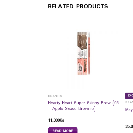
RELATED PRODUCTS
EXC
BRANDS
a Deep Foaming
Hearty Heart Super Skinny Brow (03
BRA
– Apple Sauce Brownie)
May
11,300
Ks
25,0
READ MORE