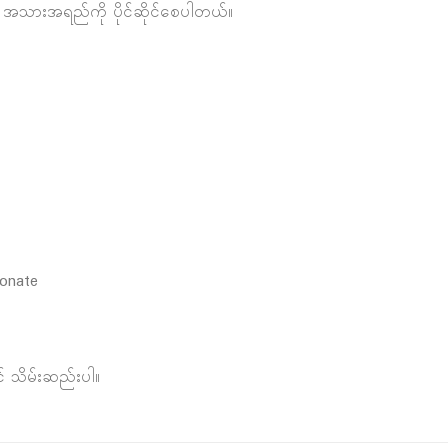
 အသားအရည်ကို ပိုင်ဆိုင်စေပါတယ်။
ronate
် သိမ်းဆည်းပါ။