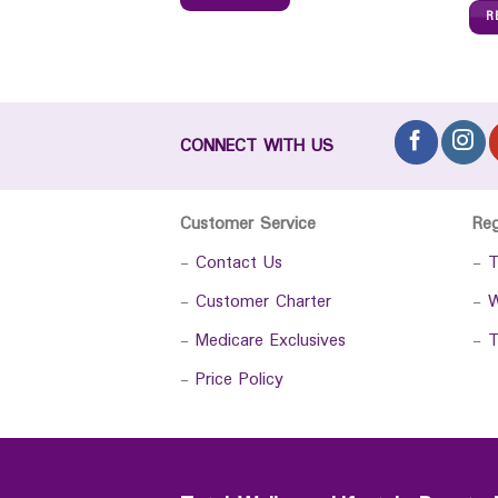
R
CONNECT WITH US
Customer Service
Re
-
Contact Us
-
T
-
Customer Charter
-
W
-
Medicare Exclusives
-
T
-
Price Policy