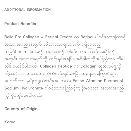
ADDITIONAL INFORMATION
Product Benefits
Bella Pro Collagen + Retinal Cream က Retinal ပါဝင်သောကြောင့်
အသားအရည်အတွက် သိသာသောရလာဒ်ကို ရရှိစေသည့်
အပြင်Ceromide အမျိုးအစားသုံးမျိုး ပါဝင်သောကြောင့် အချိန်တို
အတွင်း အသားအရည်ကို တင်းရင်းစေပြီး အစိုဓါတ်ကိုအပြည့်အဝ ထိမ်း
သိမ်းပေးနိုင်ပါတယ်။ Collagen Peptide က Collagen ထုတ်လုပ်မှု့ကို
လှုံ့ဆော်ကာ အသားအရည်ကိုတင်းရင်းစေပြီး အရေးအကြောင်းများ
ပျောက်ကာ နုပျိုအရွယ်တင်စေပါတယ်။ Ection Allantian Panthenol
Sodium Hyaluronate ပါဝင်သောကြောင့်ကျန်းမာသော အသားအရည်
ကို ပိုင်ဆိုင်စေပါတယ်။
Country of Origin
Korea