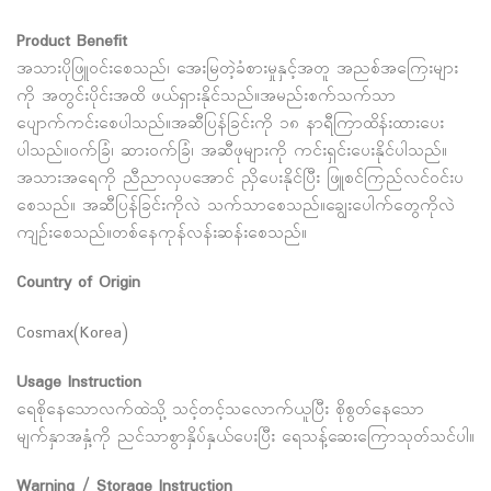
Product Benefit
အသားပိုဖြူဝင်းစေသည်၊ အေးမြတဲ့ခံစားမှုနှင့်အတူ အညစ်အကြေးများ
ကို အတွင်းပိုင်းအထိ ဖယ်ရှားနိုင်သည်။အမည်းစက်သက်သာ
ပျောက်ကင်းစေပါသည်။အဆီပြန်ခြင်းကို ၁၈ နာရီကြာထိန်းထားပေး
ပါသည်။ဝက်ခြံ၊ ဆားဝက်ခြံ၊ အဆီဖုများကို ကင်းရှင်းပေးနိုင်ပါသည်။
အသားအရေကို ညီညာလှပအောင် ညှိပေးနိုင်ပြီး ဖြူစင်ကြည်လင်ဝင်းပ
စေသည်။ အဆီပြန်ခြင်းကိုလဲ သက်သာစေသည်။ချွေးပေါက်တွေကိုလဲ
ကျဉ်းစေသည်။တစ်နေကုန်လန်းဆန်းစေသည်။
Country of Origin
Cosmax(Korea)
Usage Instruction
ရေစိုနေသောလက်ထဲသို့ သင့်တင့်သလောက်ယူပြီး စိုစွတ်နေသော
မျက်နှာအနှံ့ကို ညင်သာစွာနှိပ်နှယ်ပေးပြီး ရေသန့်ဆေးကြောသုတ်သင်ပါ။
Warning / Storage Instruction