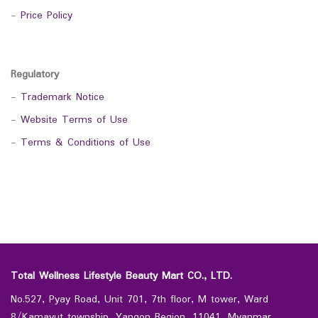
-
Price Policy
Regulatory
-
Trademark Notice
-
Website Terms of Use
-
Terms & Conditions of Use
Total Wellness Lifestyle Beauty Mart CO., LTD.
No.527, Pyay Road, Unit 701, 7th floor, M tower, Ward
8/Kamayut township, Yangon Region, 11041, Myanmar.