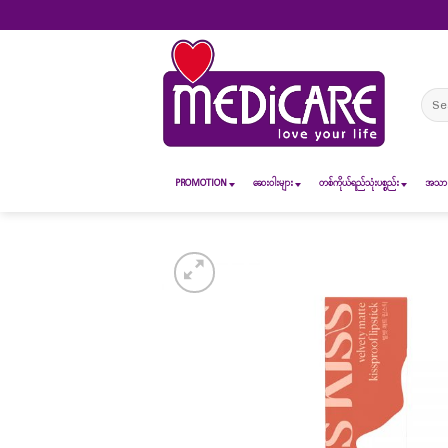
Skip
to
content
Sear
for:
PROMOTION
ဆေး၀ါးများ
တစ်ကိုယ်ရည်သုံးပစ္စည်း
အသားအ