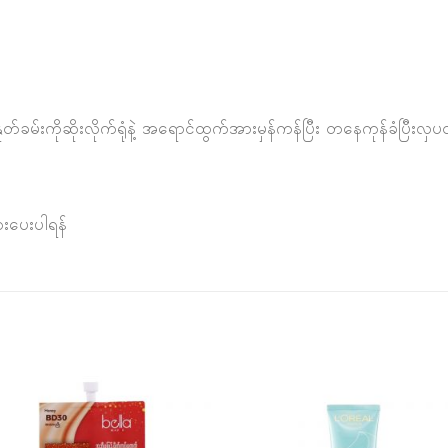
်ခမ်းကိုဆိုးလိုက်ရုံနဲ့ အရောင်ထွက်အားမှန်ကန်ပြီး တနေကုန်ခံပြီးလှပတဲ
းပေးပါရန်