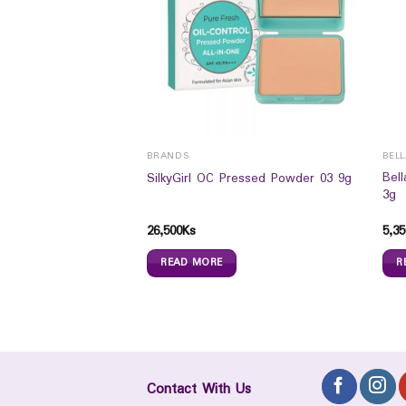
BRANDS
BEL
ilk Shake Spray
Bel
SilkyGirl OC Pressed Powder 03 9g
3g
26,500
Ks
5,35
READ MORE
R
Contact With Us