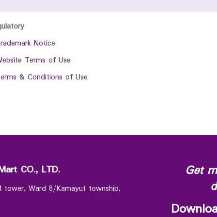
gulatory
rademark Notice
ebsite Terms of Use
erms & Conditions of Use
Get m
Mart CO., LTD.
d
 M tower, Ward 8/Kamayut township,
Downloa