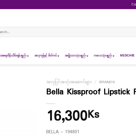
Co
ch
ရေထိန်းသိမ်းရန်ပစ္စည်း
အလှကုန်နှင့် မိတ်ကပ်
အမျိုးသားသုံးပစ္စည်း
ကလေးသုံးပစ္စည်း
MEDICARE 
အလှပြင်အသုံးအဆောင်များ
/
BRANDS
Bella Kissproof Lipstick 
16,300
Ks
BELLA – 194801