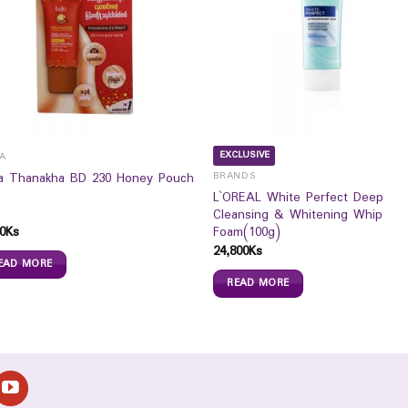
EXCLUSIVE
LA
la Thanakha BD 230 Honey Pouch
BRANDS
L`OREAL White Perfect Deep
Cleansing & Whitening Whip
0
Ks
Foam(100g)
24,800
Ks
EAD MORE
READ MORE