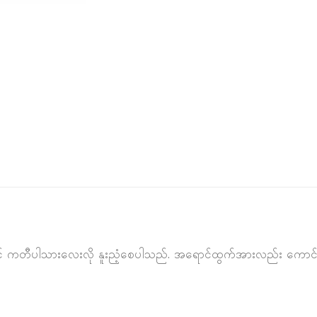
 ရုံ နှ့င် ကတီပါသားလေးလို နူးညံ့စေပါသည်. အရောင်ထွက်အားလည်း ကောင