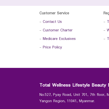
Customer Service
Re
-
Contact Us
-
T
-
Customer Charter
-
W
-
Medicare Exclusives
-
T
-
Price Policy
Total Wellness Lifestyle Beauty 
No.527, Pyay Road, Unit 701, 7th floor,
Yangon Region, 11041, Myanmar.