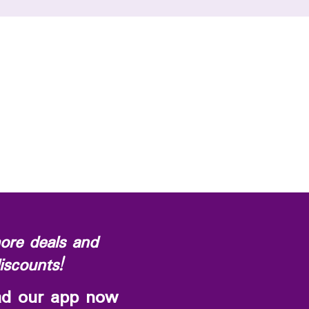
ore deals and
iscounts!
d our app now