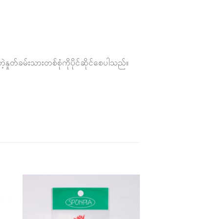
့နှုတ်ခမ်းသားတစ်စုံကိုပိုင်ဆိုင်စေပါသည်။