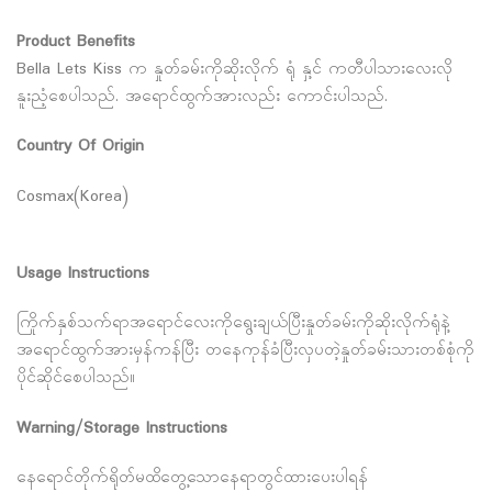
Product Benefits
Bella Lets Kiss က နှုတ်ခမ်းကိုဆိုးလိုက် ရုံ နှ့င် ကတီပါသားလေးလို
နူးညံ့စေပါသည်. အရောင်ထွက်အားလည်း ကောင်းပါသည်.
Country Of Origin
Cosmax(Korea)
Usage Instructions
ကြိုက်နှစ်သက်ရာအရောင်လေးကိုရွေးချယ်ပြီးနှုတ်ခမ်းကိုဆိုးလိုက်ရုံနဲ့
အရောင်ထွက်အားမှန်ကန်ပြီး တနေကုန်ခံပြီးလှပတဲ့နှုတ်ခမ်းသားတစ်စုံကို
ပိုင်ဆိုင်စေပါသည်။
Warning/Storage Instructions
နေရောင်တိုက်ရိုတ်မထိတွေ့သောနေရာတွင်ထားပေးပါရန်