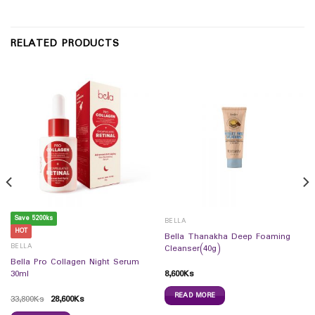
RELATED PRODUCTS
Save 5200ks
BELLA
HOT
Bella Thanakha Deep Foaming
BELLA
Cleanser(40g)
Bella Pro Collagen Night Serum
8,600
Ks
30ml
READ MORE
33,800
Ks
28,600
Ks