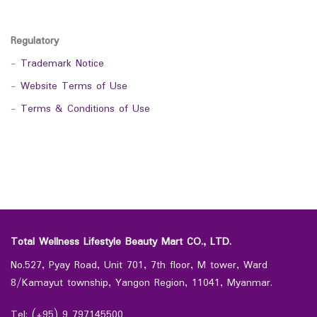
Regulatory
-
Trademark Notice
-
Website Terms of Use
-
Terms & Conditions of Use
Total Wellness Lifestyle Beauty Mart CO., LTD.
No.527, Pyay Road, Unit 701, 7th floor, M tower, Ward
8/Kamayut township, Yangon Region, 11041, Myanmar.
Tel: (+95) 9 797145500