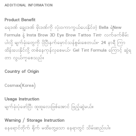
ADDITIONAL INFORMATION
Product Benefit
ရေဒဏ် ချွေးဒဏ် မိုးဒဏ်ကို လုံးဝကာကွယ်ပေးနိုင်တဲ့ Bella ရဲ့New
Formula နဲ့ Insta Brow 3D Eye Brow Tattoo Tint• လက်ဖက်စိမ်း
ပါလို့ မျက်ခုံးတွေကို ပိုပြီးနက်မှောင်သန်စွမ်းစေတယ်။• 24 နာရီ ကြာ
ထိန်းပေးနိုင်လို့ တစ်နေကုန်လှစေမယ်• Gel Tint Formula ကြောင့် ဆွဲရ
တာ လွယ်ကူစေသည်။
Country of Origin
Cosmax(Korea)
Usage Instruction
မျက်ခုံးပုံဖော်ပြီး ထူထူလေးဖြစ်အောင် ဖြည့်ဆွဲမယ်။
Warning / Storage Instruction
နေရောင်တိုက် ရိုက် မထိတွေ့သော နေရာတွင် သိမ်းဆည်းပါ။