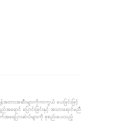
ရန်အတားအဆီးများကိုကာကွယ် ပေးခြင်းဖြင့်
ရောင် ပြောင်းခြင်းနှင့် အသားရောင်မညီ
က်အရေပြားဆဲလ်များကို စုစည်းပေးသည့်