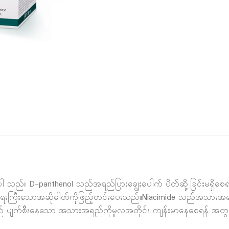
ပါ သည်။ D-panthenol သည်အရည်ပြားချွေးပေါက် ပိတ်ဆို့ခြင်းမရှိစေ
ကြီးသောအဆိုဓါတ်ကိုဖြည့်တင်းပေးသည်။Niacimide သည်အသားအရည်အ
သည် ပျက်စီးနေသော အသားအရည်ကိုမူလအတိုင်း ကျန်းမာနေစေရန် အတွ