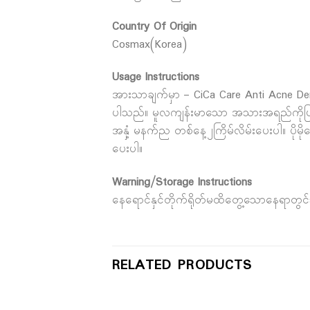
Country Of Origin
Cosmax(Korea)
Usage Instructions
အားသာချက်မှာ – CiCa Care Anti Acne Der
ပါသည်။ မူလကျန်းမာသော အသားအရည်ကိုပြန်လည
အနှံ့ မနက်ည တစ်နေ့၂ကြိမ်လိမ်းပေးပါ။ ပိုမို
ပေးပါ။
Warning/Storage Instructions
နေရောင်နှင်တိုက်ရိုတ်မထိတွေ့သောနေရာတွင
RELATED PRODUCTS