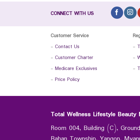
CONNECT WITH US
Customer Service
Re
-
Contact Us
-
T
-
Customer Charter
-
W
-
Medicare Exclusives
-
T
-
Price Policy
Total Wellness Lifestyle Beauty 
Room 004, Building (C), Ground
Bahan Township, Yangon, Mya