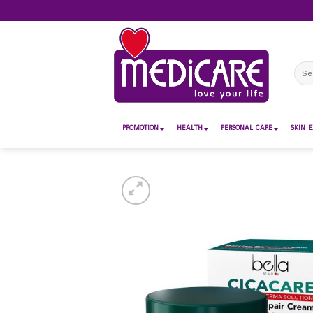
Skip
to
content
Sear
for:
PROMOTION
HEALTH
PERSONAL CARE
SKIN E