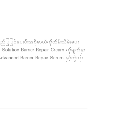
ုပြင်ပေးပီးအစိုဓာတ်ကိုထိန်းသိမ်းပေး
lution Barrier Repair Cream ကိုမျက်နှာ
dvanced Barrier Repair Serum နှင့်တွဲသုံး