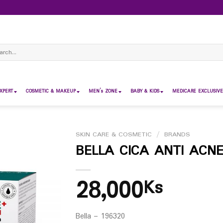
ch
XPERT
COSMETIC & MAKEUP
MEN’s ZONE
BABY & KIDS
MEDICARE EXCLUSIVE
SKIN CARE & COSMETIC
/
BRANDS
BELLA CICA ANTI ACN
28,000
Ks
Bella – 196320