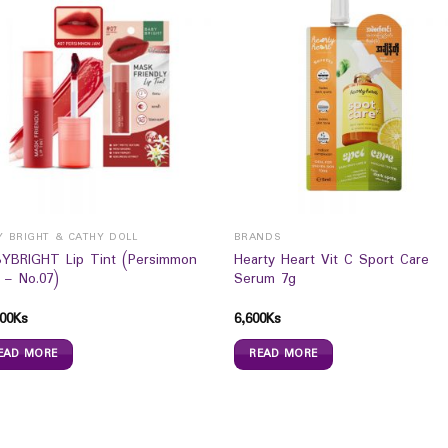
Y BRIGHT & CATHY DOLL
BRANDS
YBRIGHT Lip Tint (Persimmon
Hearty Heart Vit C Sport Care
 – No.07)
Serum 7g
00
Ks
6,600
Ks
EAD MORE
READ MORE