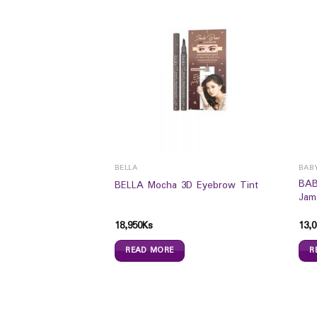
BELLA
BAB
colate Eyebrow Gel
BAB
BELLA Mocha 3D Eyebrow Tint
Jam
18,950
Ks
13,0
READ MORE
R