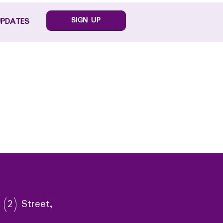
SIGN UP
UPDATES
 (2) Street,