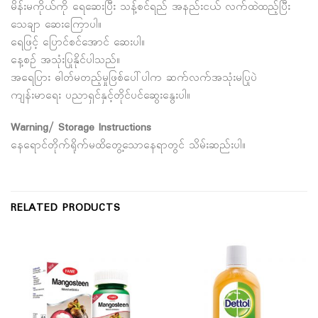
မိန်းမကိုယ်ကို ရေဆေးပြီး သန့်စင်ရည် အနည်းငယ် လက်ထဲထည့်ပြီး
သေချာ ဆေးကြောပါ။
ရေဖြင့် ပြောင်စင်အောင် ဆေးပါ။
နေ့စဉ် အသုံးပြုနိုင်ပါသည်။
အရေပြား ဓါတ်မတည့်မှုဖြစ်ပေါ်ပါက ဆက်လက်အသုံးမပြုပဲ
ကျန်းမာရေး ပညာရှင်နှင့်တိုင်ပင်ဆွေးနွေးပါ။
Warning/ Storage Instructions
နေရောင်တိုက်ရိုက်မထိတွေ့သောနေရာတွင် သိမ်းဆည်းပါ။
RELATED PRODUCTS