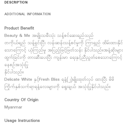
DESCRIPTION
ADDITIONAL INFORMATION
Product Benefit
Beauty & Me အမျိုးသမီးသုံး သန့်စင်ဆေးရည်သည်
တကိုယ်ရည် သန့်ရှင်းပြီး လန်းဆန်းသန့်စင်မှုကို ကြာရှည် ထိမ်းထားနိုင်
သောကြောင့် ယုံကြည်မှု အပြည့်ဖြင့်ဖြတ်သန်း နိုင်ပါသည်။အနံ့ဆိုးများ
ထွက်ခြင်းကို တားဆီးပေးပြီး ကျန်းမာ ရေးနှင့်ညီညွတ်စေသောကြောင့်
နေစဉ်အသုံးပြု
နိုင်ပါသည်။
Delicate White နှင့်Fresh Bliss ရနံ့(၂)မျိုးထုတ်လုပ် ထားပြီး မိမိ
ကြိုက်နှစ်သက်ရာရနံ့လေးများကို ရွေးချယ် အသုံးပြုနိုင်ပါသည်။
Country Of Origin
Myanmar
Usage Instructions