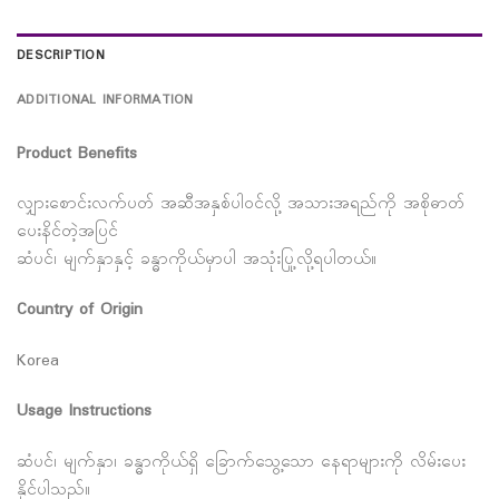
DESCRIPTION
ADDITIONAL INFORMATION
Product Benefits
လျှားစောင်းလက်ပတ် အဆီအနှစ်ပါဝင်လို့ အသားအရည်ကို အစိုဓာတ်
ပေးနိင်တဲ့အပြင်
ဆံပင်၊ မျက်နှာနှင့် ခန္ဓာကိုယ်မှာပါ အသုံးပြု့လို့ရပါတယ်။
Country of Origin
Korea
Usage Instructions
ဆံပင်၊ မျက်နှာ၊ ခန္ဓာကိုယ်ရှိ ခြောက်သွေ့သော နေရာများကို လိမ်းပေး
နိုင်ပါသည်။