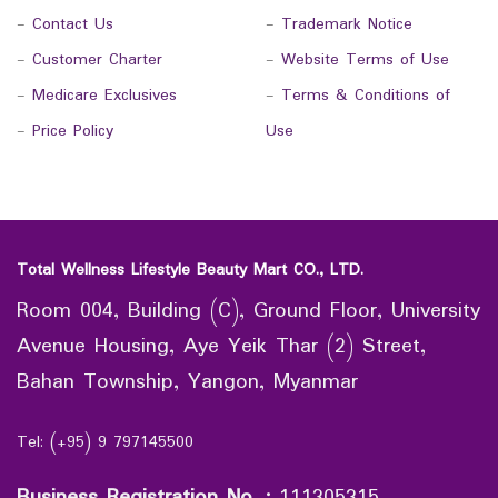
-
Contact Us
-
Trademark Notice
-
Customer Charter
-
Website Terms of Use
-
Medicare Exclusives
-
Terms & Conditions of
-
Price Policy
Use
Total Wellness Lifestyle Beauty Mart CO., LTD.
Room 004, Building (C), Ground Floor, University
Avenue Housing, Aye Yeik Thar (2) Street,
Bahan Township, Yangon, Myanmar
Tel: (+95) 9 797145500
Business Registration No.
:
111305315