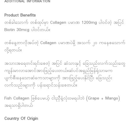
ADDITIONAL INFORMATION
Product Benefits
တစ်ခါသောက် တစ်ထုပ်မှာ Collagen ပမာဏ 1200mg ပါဝင်တဲ့ အပြင်
Biotin 30mcg ပါဝင်တယ်။
တစ်နေ့တာလိုအပ်တဲ့ Collagen ပမာဏပဲမို့ အသက် ၂၀ ကနေစသောက်
လို့ရတယ်။
အသားအရေတင်းရင်းစေတဲ့ အပြင် ဆံသားနှင့် ခြေသည်းလက်သည်းတွေ
ကျန်းမာလာအောင်အားဖြည့်ပေးတယ်။ဆံပင်အရှည်မြန်ရုံသာမက
ပျက်စီးနေသောဆံကေသာများကို အားဖြည့်ပေးနိုင်ပြီး ခြေသည်း
လက်သည်းများကို ပန်းရောင်သန်းစေတယ်။
Fish Collagen ဖြစ်ပေမယ့် ငါးညှီနံ့လုံးဝမရပါဘဲ (Grape + Mango)
အရသာရှိပါတယ်
Country Of Origin