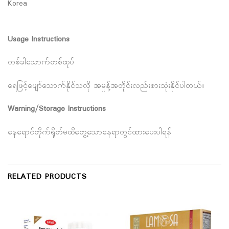
Korea
Usage Instructions
တစ်ခါသောက်တစ်ထုပ်
ရေဖြင့်ဖျော်သောက်နိုင်သလို အမှုန့်အတိုင်းလည်းစားသုံးနိုင်ပါတယ်။
Warning/Storage Instructions
နေရောင်တိုက်ရိုတ်မထိတွေ့သောနေရာတွင်ထားပေးပါရန်
RELATED PRODUCTS