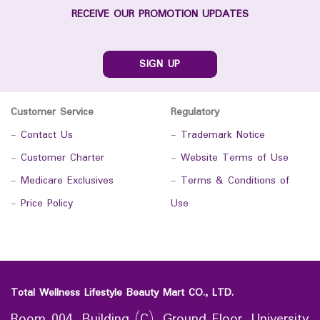
RECEIVE OUR PROMOTION UPDATES
SIGN UP
Customer Service
Regulatory
-
Contact Us
-
Trademark Notice
-
Customer Charter
-
Website Terms of Use
-
Medicare Exclusives
-
Terms & Conditions of
-
Price Policy
Use
Total Wellness Lifestyle Beauty Mart CO., LTD.
Room 004, Building (C), Ground Floor, University