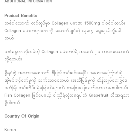
ADDITIONAL INFORMATION
Product Benefits
တစ်ခါသောက် တစ်ထုပ်မှာ Collagen ပမာဏ 1500mg ပါဝင်ပါတယ်။
Collagen ပမာဏများတာကို သောက်ချင်တဲ့ သူတွေ ရွေးချယ်လို့ရပါ
တယ်။
တစ်နေ့တာလိုအပ်တဲ့ Collagen ပမာဏပဲမို့ အသက် ၂၀ ကနေစသောက်
လို့ရတယ်။
ရှိရင်းစွဲ အသားအရေထက် စိုပြည်တင်းရင်းစေပြီး အရေးအကြောင်းနဲ့
အိုမင်းရင့်ရော်မှုကို သက်သာစေတယ် ။အဆီပြန်မှုကို ထိန်းချုပ်ပေးခြင်း၊
ဝက်ခြံ၊ တင်းတိပ်၊ မှဲ့ခြောက်များကို တဖြေးဖြေးသက်သာလာစေပါတယ်။
Fish Collagen ဖြစ်ပေမယ့် ငါးညှီနံ့လုံးဝမရပါဘဲ Grapefruit သီးအရသာ
ရှိပါတယ်
Country Of Origin
Korea