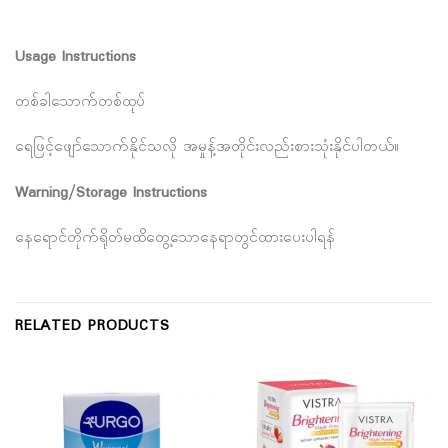
Usage Instructions
တစ်ခါသောက်တစ်ထုပ်
ရေဖြင့်ဖျော်သောက်နိုင်သလို အမှုန့်အတိုင်းလည်းစားသုံးနိုင်ပါတယ်။
Warning/Storage Instructions
နေရောင်တိုက်ရိုတ်မထိတွေ့သောနေရာတွင်ထားပေးပါရန်
RELATED PRODUCTS