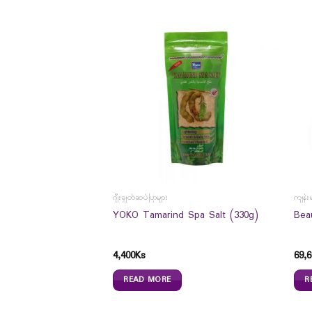
ဂျီးချွတ်ဆပ်ပြာများ
ကျန်း
agen Facial Foam 90g
YOKO Tamarind Spa Salt (330g)
Bea
4,400
Ks
69,6
READ MORE
R