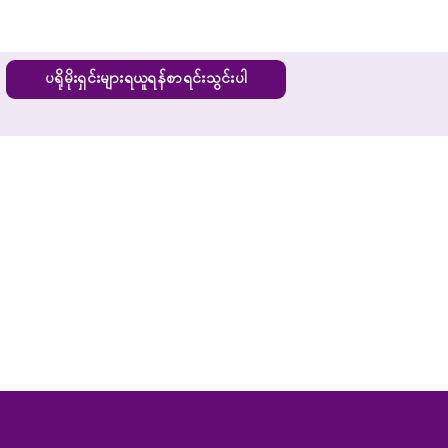
ပရိုမိုးရှင်းများရယူရန်စာရင်းသွင်းပါ