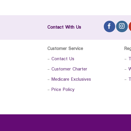
Contact With Us
Customer Service
Re
-
Contact Us
-
T
-
Customer Charter
-
W
-
Medicare Exclusives
-
T
-
Price Policy