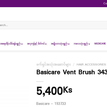
Co
ch
ရေထိန်းသိမ်းရန်ပစ္စည်း
အလှကုန်နှင့် မိတ်ကပ်
အမျိုးသားသုံးပစ္စည်း
ကလေးသုံးပစ္စည်း
MEDICARE 
ဖက်ရှင်အသုံးအဆောင်များ
/
HAIR ACCESSORIES
Basicare Vent Brush 34
5,400
Ks
Basicare – 193733