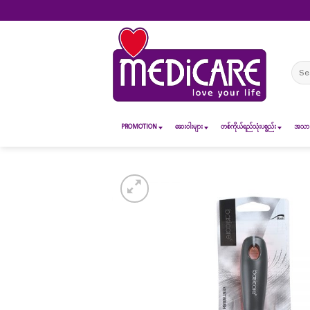
Skip
to
content
Sear
for:
PROMOTION
ဆေး၀ါးများ
တစ်ကိုယ်ရည်သုံးပစ္စည်း
အသားအ