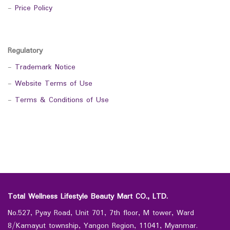
-
Price Policy
Regulatory
-
Trademark Notice
-
Website Terms of Use
-
Terms & Conditions of Use
Total Wellness Lifestyle Beauty Mart CO., LTD.
No.527, Pyay Road, Unit 701, 7th floor, M tower, Ward
8/Kamayut township, Yangon Region, 11041, Myanmar.