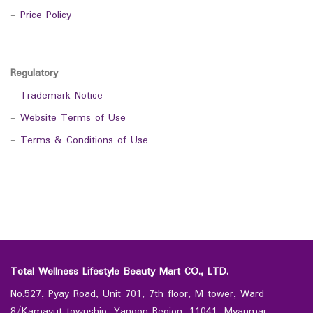
-
Price Policy
Regulatory
-
Trademark Notice
-
Website Terms of Use
-
Terms & Conditions of Use
Total Wellness Lifestyle Beauty Mart CO., LTD.
No.527, Pyay Road, Unit 701, 7th floor, M tower, Ward
8/Kamayut township, Yangon Region, 11041, Myanmar.