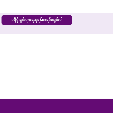
ပရိုမိုးရှင်းများရယူရန်စာရင်းသွင်းပါ