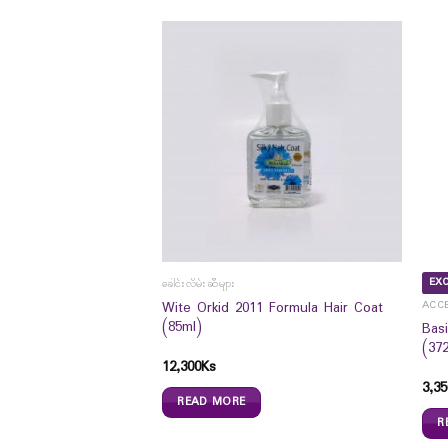
EXC
ခေါင်းလိမ်းဆီများ
Wite Orkid 2011 Formula Hair Coat
ACC
agle Eyeliner
(85ml)
Bas
(37
12,300
Ks
3,35
READ MORE
R