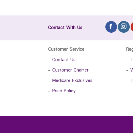
Contact With Us
Customer Service
Re
-
Contact Us
-
T
-
Customer Charter
-
W
-
Medicare Exclusives
-
T
-
Price Policy