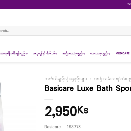
Co
ch
ရေထိန်းသိမ်းရန်ပစ္စည်း
အလှကုန်နှင့် မိတ်ကပ်
အမျိုးသားသုံးပစ္စည်း
ကလေးသုံးပစ္စည်း
MEDICARE 
တကိုယ်ရည်သုံးပစ္စည်းများ
/
အမျိုးသမီးလစဉ်သုံးပစ္
Basicare Luxe Bath Spo
2,950
Ks
Basicare – 193778