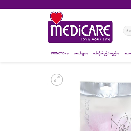
Skip
to
content
Sear
for:
PROMOTION
ဆေး၀ါးများ
တစ်ကိုယ်ရည်သုံးပစ္စည်း
အသားအ