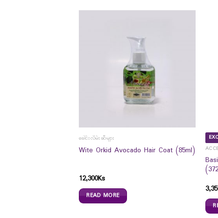
EXC
ခေါင်းလိမ်းဆီများ
Treatment Shampoo
ACC
Wite Orkid Avocado Hair Coat (85ml)
ပင်ပေါင်းဆေးပါဝင်
Bas
်ရည် (340g)
(37
12,300
Ks
3,35
READ MORE
R