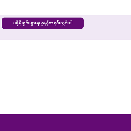
ပရိုမိုးရှင်းများရယူရန်စာရင်းသွင်းပါ