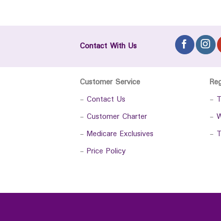
Contact With Us
Customer Service
Re
-
Contact Us
-
T
-
Customer Charter
-
W
-
Medicare Exclusives
-
T
-
Price Policy