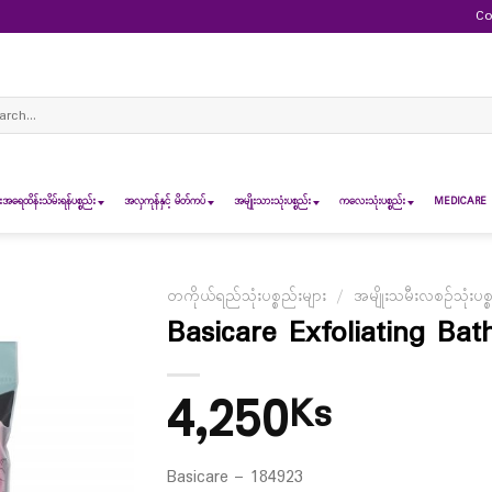
Co
ch
ရေထိန်းသိမ်းရန်ပစ္စည်း
အလှကုန်နှင့် မိတ်ကပ်
အမျိုးသားသုံးပစ္စည်း
ကလေးသုံးပစ္စည်း
MEDICARE 
တကိုယ်ရည်သုံးပစ္စည်းများ
/
အမျိုးသမီးလစဉ်သုံးပစ္
Basicare Exfoliating Ba
4,250
Ks
Basicare – 184923