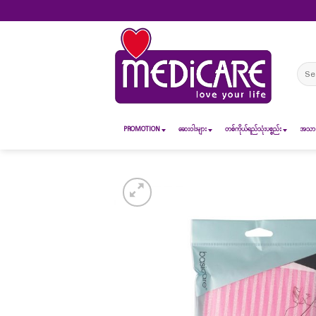
Skip
to
content
Sear
for:
PROMOTION
ဆေး၀ါးများ
တစ်ကိုယ်ရည်သုံးပစ္စည်း
အသားအ