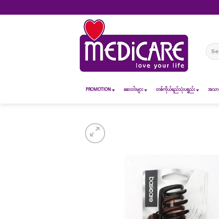
Skip
to
content
Sear
for:
PROMOTION
ဆေး၀ါးများ
တစ်ကိုယ်ရည်သုံးပစ္စည်း
အသားအ