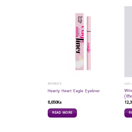
BRANDS
ခေါင်း
 Plaster Back Pain
Wit
Hearty Heart Eagle Eyeliner
(85
8,650
Ks
12,3
READ MORE
R