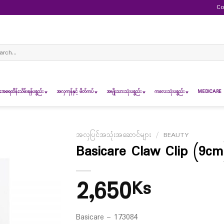
Co
ch
ရေထိန်းသိမ်းရန်ပစ္စည်း
အလှကုန်နှင့် မိတ်ကပ်
အမျိုးသားသုံးပစ္စည်း
ကလေးသုံးပစ္စည်း
MEDICARE 
အလှပြင်အသုံးအဆောင်များ
/
BEAUTY
Basicare Claw Clip (9cm
2,650
Ks
Basicare – 173084