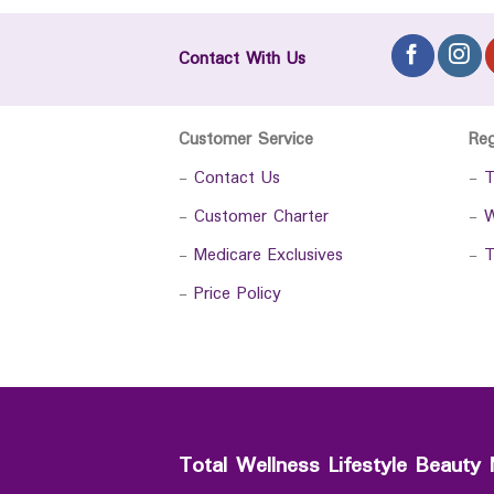
Contact With Us
Customer Service
Re
-
Contact Us
-
T
-
Customer Charter
-
W
-
Medicare Exclusives
-
T
-
Price Policy
Total Wellness Lifestyle Beauty 