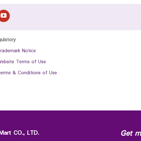
gulatory
rademark Notice
ebsite Terms of Use
erms & Conditions of Use
Get m
Mart CO., LTD.