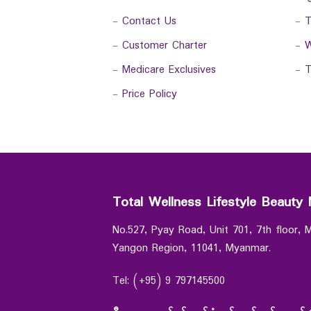
-
Contact Us
-
T
-
Customer Charter
-
W
-
Medicare Exclusives
-
T
-
Price Policy
Total Wellness Lifestyle Beauty 
No.527, Pyay Road, Unit 701, 7th floor,
Yangon Region, 11041, Myanmar.
Tel: (+95) 9 797145500