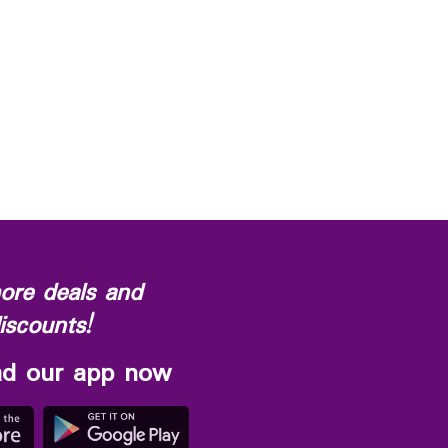
ore deals and
iscounts!
d our app now