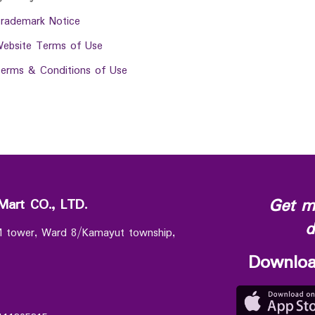
rademark Notice
ebsite Terms of Use
erms & Conditions of Use
Get m
Mart CO., LTD.
d
 M tower, Ward 8/Kamayut township,
Downloa