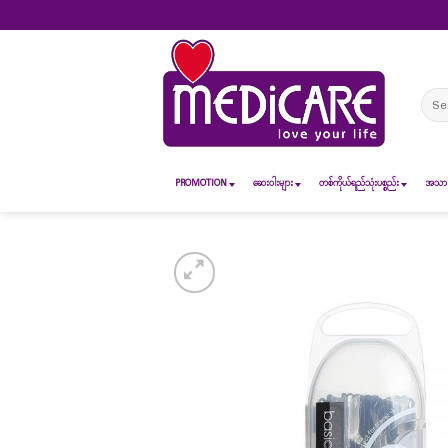
Skip
to
content
Sear
for:
PROMOTION
ဆေး၀ါးများ
တစ်ကိုယ်ရည်သုံးပစ္စည်း
အသားအ