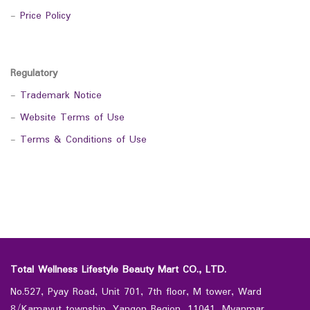
-
Price Policy
Regulatory
-
Trademark Notice
-
Website Terms of Use
-
Terms & Conditions of Use
Total Wellness Lifestyle Beauty Mart CO., LTD.
No.527, Pyay Road, Unit 701, 7th floor, M tower, Ward
8/Kamayut township, Yangon Region, 11041, Myanmar.