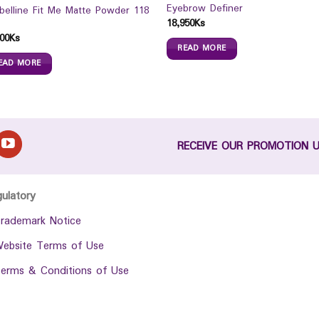
Eyebrow Definer
belline Fit Me Matte Powder 118
18,950
Ks
00
Ks
READ MORE
EAD MORE
RECEIVE OUR PROMOTION 
gulatory
rademark Notice
ebsite Terms of Use
erms & Conditions of Use