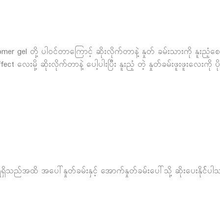
r gel တို့ ပါဝင်တာကြောင့် ဆိုးလိုက်တာနဲ့ နှုတ် ခမ်းသားကို နူးညံ့စေပ
 လေးမို့ ဆိုးလိုက်တာနဲ့ ပေါ့ပါးပြီး နူးညံ့ တဲ့ နှုတ်ခမ်းဖူးဖူးလေးကို ပိ
ှိသည်အထိ အပေါ်နှုတ်ခမ်းနှင့် အောက်နှုတ်ခမ်းပေါ်သို့ ဆိုးပေးနိုင််ပါ