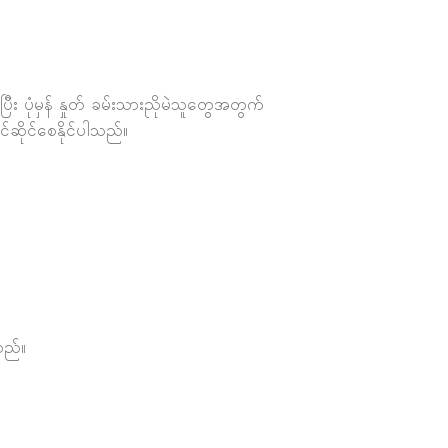
ြီး ပုံမှန် နှုတ် ခမ်းသားညိုမဲသူတွေအတွက်
ုင်ဆိုင်စေနိုင်ပါသည်။
သည်။