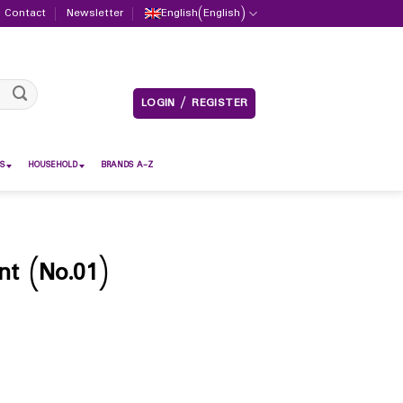
Contact
Newsletter
English
(
English
)
LOGIN / REGISTER
S
HOUSEHOLD
BRANDS A-Z
t (No.01)