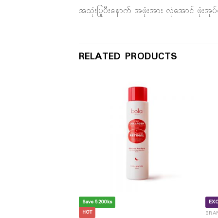
အသုံးပြုပီးနောက် အဖုံးအား လုံအောင် ဖုံးအုပ
RELATED PRODUCTS
Save 5200ks
EXC
HOT
a Deep Foaming
BRA