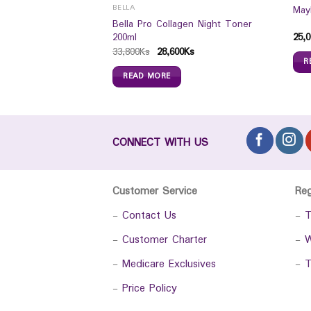
BELLA
May
Bella Pro Collagen Night Toner
200ml
25,0
33,800
Ks
28,600
Ks
R
READ MORE
CONNECT WITH US
Customer Service
Re
-
Contact Us
-
T
-
Customer Charter
-
W
-
Medicare Exclusives
-
T
-
Price Policy