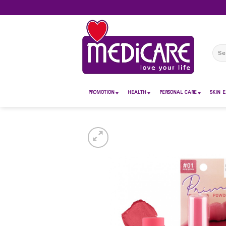
Skip
to
content
Sear
for:
PROMOTION
HEALTH
PERSONAL CARE
SKIN E