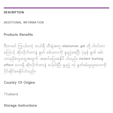
DESCRIPTION
ADDITIONAL INFORMATION
Products Benefits
ဗီတာမင် ကြွယ်ဝတဲ့ ဘယ်ရီ သီးနဲ့အတူ elastomer gel တို့ ပါဝင်တာ
ကြောင့် ဆိုးလိုက်တာနဲ့ နှုတ် ခမ်းသားကို နူးညံ့စေပြီး ပုံမှန် နှုတ် ခမ်း
သားညိုမဲသူတွေအတွက် အဆင်ပြေစေနိုင်် ပါသည်။ instant burring
effect လေးမို့ ဆိုးလိုက်တာနဲ့ ပေါ့ပါးပြီး နူးညံ့ တဲ့ နှုတ်ခမ်းဖူးဖူးလေးကို
ပိုင်ဆိုင်စေနိုင်ပါသည်။
Country Of Origins
Thailand
Storage Instructions