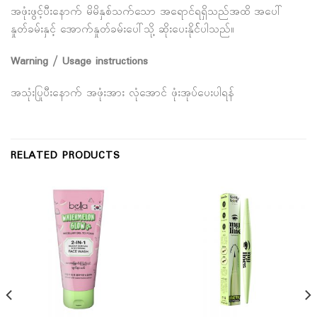
အဖုံးဖွင့်ပီးနောက် မိမိနှစ်သက်သော အရောင်ရရှိသည်အထိ အပေါ်
နှုတ်ခမ်းနှင့် အောက်နှုတ်ခမ်းပေါ်သို့ ဆိုးပေးနိုင််ပါသည်။
Warning / Usage instructions
အသုံးပြုပီးနောက် အဖုံးအား လုံအောင် ဖုံးအုပ်ပေးပါရန်
RELATED PRODUCTS