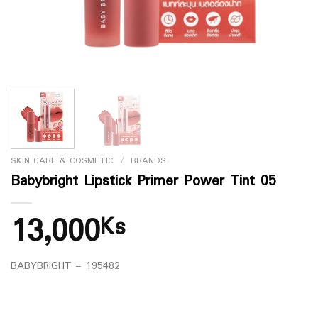
SKIN CARE & COSMETIC
/
BRANDS
Babybright Lipstick Primer Power Tint 05
13,000
Ks
BABYBRIGHT – 195482