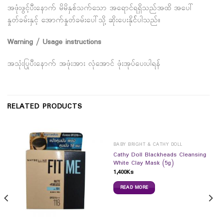
အဖုံးဖွင့်ပီးနောက် မိမိနှစ်သက်သော အရောင်ရရှိသည်အထိ အပေါ်
နှုတ်ခမ်းနှင့် အောက်နှုတ်ခမ်းပေါ်သို့ ဆိုးပေးနိုင််ပါသည်။
Warning / Usage instructions
အသုံးပြုပီးနောက် အဖုံးအား လုံအောင် ဖုံးအုပ်ပေးပါရန်
RELATED PRODUCTS
BABY BRIGHT & CATHY DOLL
Cathy Doll Blackheads Cleansing
White Clay Mask (5g)
1,400
Ks
READ MORE