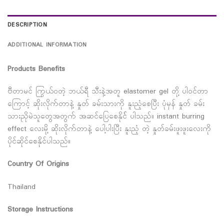
DESCRIPTION
ADDITIONAL INFORMATION
Products Benefits
ဗီတာမင် ကြွယ်ဝတဲ့ ဘယ်ရီ သီးနဲ့အတူ elastomer gel တို့ ပါဝင်တာ
ကြောင့် ဆိုးလိုက်တာနဲ့ နှုတ် ခမ်းသားကို နူးညံ့စေပြီး ပုံမှန် နှုတ် ခမ်း
သားညိုမဲသူတွေအတွက် အဆင်ပြေစေနိုင်် ပါသည်။ instant burring
effect လေးမို့ ဆိုးလိုက်တာနဲ့ ပေါ့ပါးပြီး နူးညံ့ တဲ့ နှုတ်ခမ်းဖူးဖူးလေးကို
ပိုင်ဆိုင်စေနိုင်ပါသည်။
Country Of Origins
Thailand
Storage Instructions