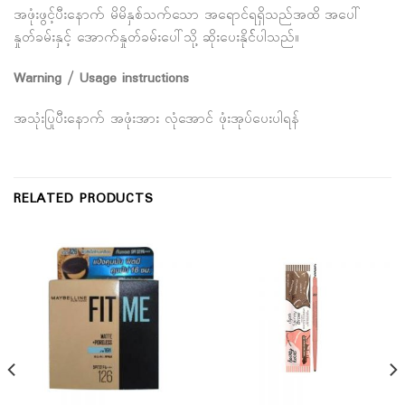
အဖုံးဖွင့်ပီးနောက် မိမိနှစ်သက်သော အရောင်ရရှိသည်အထိ အပေါ်
နှုတ်ခမ်းနှင့် အောက်နှုတ်ခမ်းပေါ်သို့ ဆိုးပေးနိုင််ပါသည်။
Warning / Usage instructions
အသုံးပြုပီးနောက် အဖုံးအား လုံအောင် ဖုံးအုပ်ပေးပါရန်
RELATED PRODUCTS