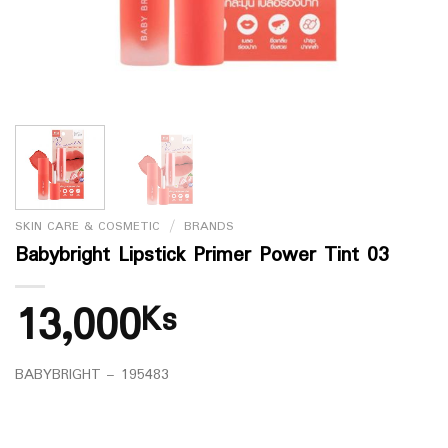
SKIN CARE & COSMETIC
/
BRANDS
Babybright Lipstick Primer Power Tint 03
13,000
Ks
BABYBRIGHT – 195483