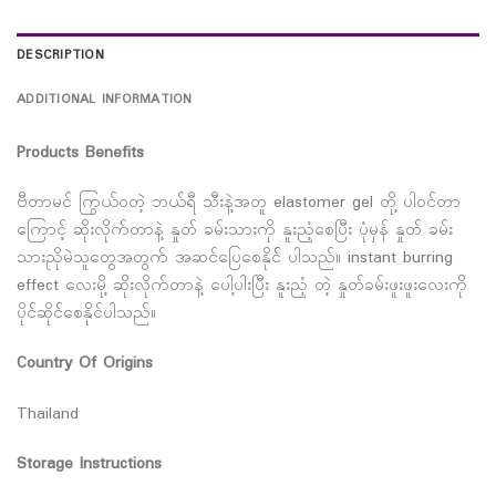
DESCRIPTION
ADDITIONAL INFORMATION
Products Benefits
ဗီတာမင် ကြွယ်ဝတဲ့ ဘယ်ရီ သီးနဲ့အတူ elastomer gel တို့ ပါဝင်တာ
ကြောင့် ဆိုးလိုက်တာနဲ့ နှုတ် ခမ်းသားကို နူးညံ့စေပြီး ပုံမှန် နှုတ် ခမ်း
သားညိုမဲသူတွေအတွက် အဆင်ပြေစေနိုင်် ပါသည်။ instant burring
effect လေးမို့ ဆိုးလိုက်တာနဲ့ ပေါ့ပါးပြီး နူးညံ့ တဲ့ နှုတ်ခမ်းဖူးဖူးလေးကို
ပိုင်ဆိုင်စေနိုင်ပါသည်။
Country Of Origins
Thailand
Storage Instructions