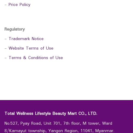
-
Price Policy
Regulatory
-
Trademark Notice
-
Website Terms of Use
-
Terms & Conditions of Use
Total Wellness Lifestyle Beauty Mart CO., LTD.
No.527, Pyay Road, Unit 701, 7th floor, M tower, Ward
8/Kamayut township, Yangon Region, 11041, Myanmar.