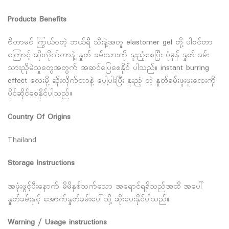
Products Benefits
ဗီတာမင် ကြွယ်ဝတဲ့ ဘယ်ရီ သီးနဲ့အတူ elastomer gel တို့ ပါဝင်တာ
ကြောင့် ဆိုးလိုက်တာနဲ့ နှုတ် ခမ်းသားကို နူးညံ့စေပြီး ပုံမှန် နှုတ် ခမ်း
သားညိုမဲသူတွေအတွက် အဆင်ပြေစေနိုင်် ပါသည်။ instant burring
effect လေးမို့ ဆိုးလိုက်တာနဲ့ ပေါ့ပါးပြီး နူးညံ့ တဲ့ နှုတ်ခမ်းဖူးဖူးလေးကို
ပိုင်ဆိုင်စေနိုင်ပါသည်။
Country Of Origins
Thailand
Storage Instructions
အဖုံးဖွင့်ပီးနောက် မိမိနှစ်သက်သော အရောင်ရရှိသည်အထိ အပေါ်
နှုတ်ခမ်းနှင့် အောက်နှုတ်ခမ်းပေါ်သို့ ဆိုးပေးနိုင််ပါသည်။
Warning / Usage instructions