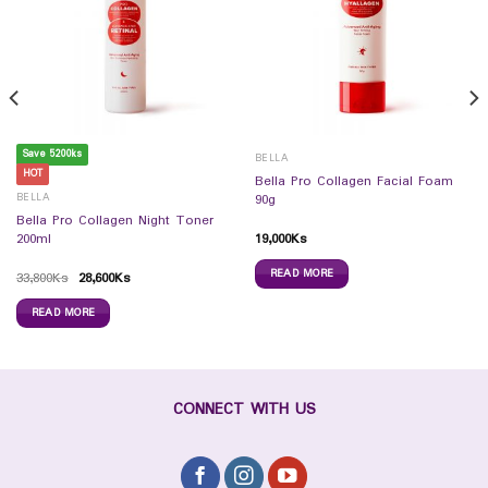
Save 5200ks
BELLA
HOT
Bella Pro Collagen Facial Foam
BELLA
90g
Bella Pro Collagen Night Toner
19,000
Ks
200ml
READ MORE
33,800
Ks
28,600
Ks
READ MORE
CONNECT WITH US