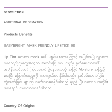
DESCRIPTION
ADDITIONAL INFORMATION
Products Benefits
BABYBRIGHT MASK FRIENDLY LIPSTICK 08
Lip Tint လေးက mask ပေါ် မစွန်းစေတာကြောင့် အပြင်အမြဲ သွားလာ
နေရသည့်သူတွေအတွက် အဆင်ပြေ စေပါသည်။ နှုတ်ခမ်းသားပေါ်
အချိန်တော်တော် ကြာအောင် စွဲနေစေသည့် အပြင် Moisture အပြည့်
ပေးပြီး ‌‌ခြောက်သွေ့မှုကို ကာကွယ်ပေးနိုင်ပါသည်။ နှုတ်ခမ်းသားမဲခြင်း
ကွဲအက်ခြင်း များကို သက်သာစေနိုင်ပါသည် နူးညံ့ ပြီး သဘာဝ အတိုင်း
ပန်းရောင် သန်းလာစေနိုင်ပါသည်
Country Of Origins