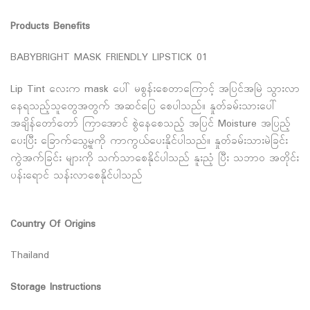
Products Benefits
BABYBRIGHT MASK FRIENDLY LIPSTICK 01
Lip Tint လေးက mask ပေါ် မစွန်းစေတာကြောင့် အပြင်အမြဲ သွားလာ
နေရသည့်သူတွေအတွက် အဆင်ပြေ စေပါသည်။ နှုတ်ခမ်းသားပေါ်
အချိန်တော်တော် ကြာအောင် စွဲနေစေသည့် အပြင် Moisture အပြည့်
ပေးပြီး ‌‌ခြောက်သွေ့မှုကို ကာကွယ်ပေးနိုင်ပါသည်။ နှုတ်ခမ်းသားမဲခြင်း
ကွဲအက်ခြင်း များကို သက်သာစေနိုင်ပါသည် နူးညံ့ ပြီး သဘာဝ အတိုင်း
ပန်းရောင် သန်းလာစေနိုင်ပါသည်
Country Of Origins
Thailand
Storage Instructions