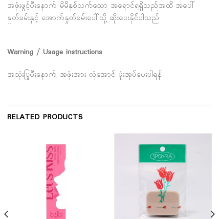
အဖုံးဖွင့်ပီးနောက် မိမိနှစ်သက်သော အရောင်ရရှိသည်အထိ အပေါ်
နှုတ်ခမ်းနှင့် အောက်နှုတ်ခမ်းပေါ်သို့ ဆိုးပေးနိုင််ပါသည်
Warning / Usage instructions
အသုံးပြုပီးနောက် အဖုံးအား လုံအောင် ဖုံးအုပ်ပေးပါရန်
RELATED PRODUCTS