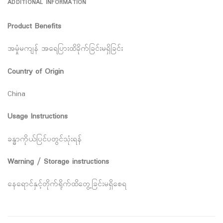
ADDITIONAL INFORMATION
Product Benefits
အမှုံမကျန် အရေပြားထိခိုက်ခြင်းမရှိခြင်း
Country of Origin
China
Usage Instructions
ခန္ဓာကိုယ်ပြင်ပတွင်သုံးရန်
Warning / Storage instructions
နေရောင်နှင့်တိုက်ရိုက်ထိတွေ့ခြင်းမရှိစေရ