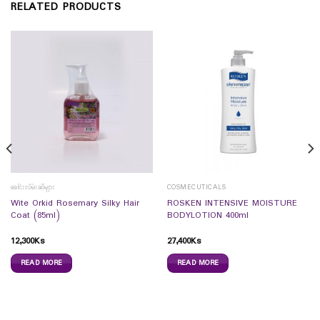
RELATED PRODUCTS
ခေါင်းလိမ်းဆီများ
COSMECUTICALS
Wite Orkid Rosemary Silky Hair
ROSKEN INTENSIVE MOISTURE
Coat (85ml)
BODYLOTION 400ml
12,300
Ks
27,400
Ks
READ MORE
READ MORE