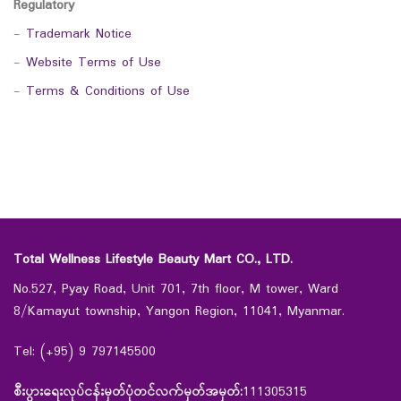
Regulatory
-
Trademark Notice
-
Website Terms of Use
-
Terms & Conditions of Use
Total Wellness Lifestyle Beauty Mart CO., LTD.
No.527, Pyay Road, Unit 701, 7th floor, M tower, Ward
8/Kamayut township, Yangon Region, 11041, Myanmar.
Tel: (+95) 9 797145500
စီးပွားရေးလုပ်ငန်းမှတ်ပုံတင်လက်မှတ်အမှတ်:
111305315