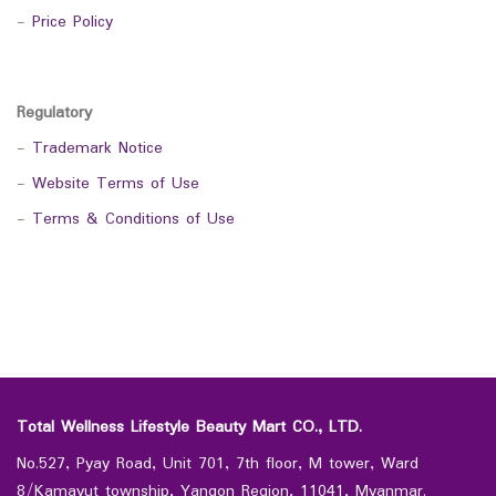
-
Price Policy
Regulatory
-
Trademark Notice
-
Website Terms of Use
-
Terms & Conditions of Use
Total Wellness Lifestyle Beauty Mart CO., LTD.
No.527, Pyay Road, Unit 701, 7th floor, M tower, Ward
8/Kamayut township, Yangon Region, 11041, Myanmar.