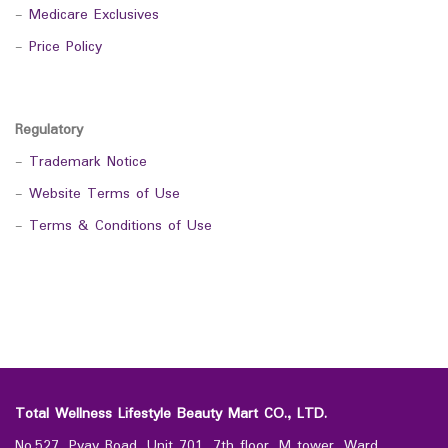
-
Medicare Exclusives
-
Price Policy
Regulatory
-
Trademark Notice
-
Website Terms of Use
-
Terms & Conditions of Use
Total Wellness Lifestyle Beauty Mart CO., LTD.
No.527, Pyay Road, Unit 701, 7th floor, M tower, Ward