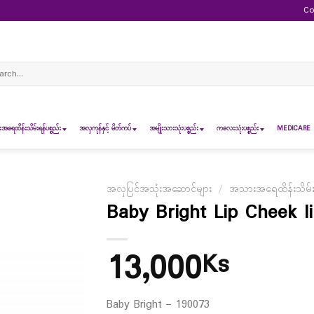
Co
ch
ရေထိန်းသိမ်းရန်ပစ္စည်း
အလှကုန်နှင့် မိတ်ကပ်
အမျိုးသားသုံးပစ္စည်း
ကလေးသုံးပစ္စည်း
MEDICARE 
အလှပြင်အသုံးအဆောင်များ
/
အသားအရေထိန်းသိမ်းရန
Baby Bright Lip Cheek li
13,000
Ks
Baby Bright – 190073