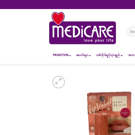
Skip
to
content
Sear
for:
PROMOTION
ဆေး၀ါးများ
တစ်ကိုယ်ရည်သုံးပစ္စည်း
အသားအ