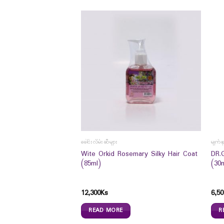
ခေါင်းလိမ်းဆီများ
မျက်န
Probiotics Dietary
Wite Orkid Rosemary Silky Hair Coat
DR.
`s) – အစာအိမ် နှင့် အူ
(85ml)
(30
်ကျန်းမာစေဖို့
12,300
Ks
6,50
READ MORE
R