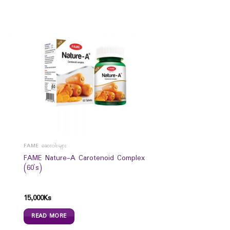
FAME ဆေးဝါးများ
FAME Nature-A Carotenoid Complex
(60`s)
15,000
Ks
READ MORE