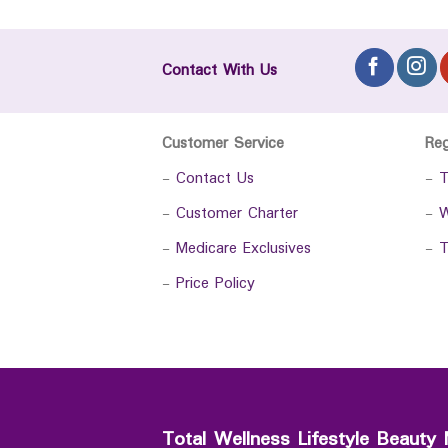
Contact With Us
Customer Service
Re
-
Contact Us
-
T
-
Customer Charter
-
W
-
Medicare Exclusives
-
T
-
Price Policy
Total Wellness Lifestyle Beauty 