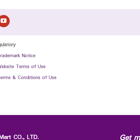
gulatory
rademark Notice
ebsite Terms of Use
erms & Conditions of Use
Get m
Mart CO., LTD.