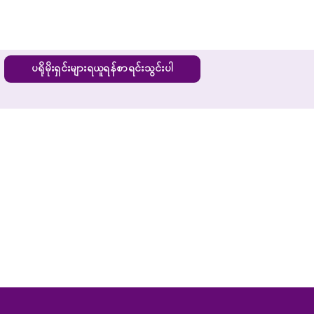
ပရိုမိုးရှင်းများရယူရန်စာရင်းသွင်းပါ