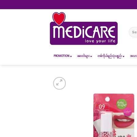
Skip
to
content
Sear
for:
PROMOTION
ဆေး၀ါးများ
တစ်ကိုယ်ရည်သုံးပစ္စည်း
အသားအ