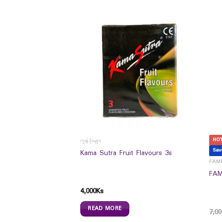
HO
ကွန်ဒုံးများ
Sav
SIVE MOISTURE
Kama Sutra Fruit Flavours 3s
00ml
FAME
FAM
4,000
Ks
READ MORE
7,00