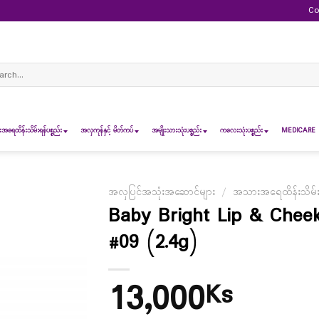
Co
ch
ရေထိန်းသိမ်းရန်ပစ္စည်း
အလှကုန်နှင့် မိတ်ကပ်
အမျိုးသားသုံးပစ္စည်း
ကလေးသုံးပစ္စည်း
MEDICARE 
အလှပြင်အသုံးအဆောင်များ
/
အသားအရေထိန်းသိမ်းရန
Baby Bright Lip & Cheek
#09 (2.4g)
13,000
Ks