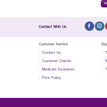
R
Contact With Us
Customer Service
Re
-
Contact Us
-
T
-
Customer Charter
-
W
-
Medicare Exclusives
-
T
-
Price Policy