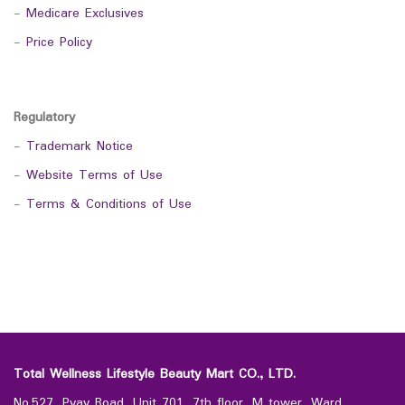
-
Medicare Exclusives
-
Price Policy
Regulatory
-
Trademark Notice
-
Website Terms of Use
-
Terms & Conditions of Use
Total Wellness Lifestyle Beauty Mart CO., LTD.
No.527, Pyay Road, Unit 701, 7th floor, M tower, Ward