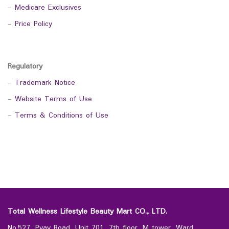
-
Medicare Exclusives
-
Price Policy
Regulatory
-
Trademark Notice
-
Website Terms of Use
-
Terms & Conditions of Use
Total Wellness Lifestyle Beauty Mart CO., LTD.
No.527, Pyay Road, Unit 701, 7th floor, M tower, Ward