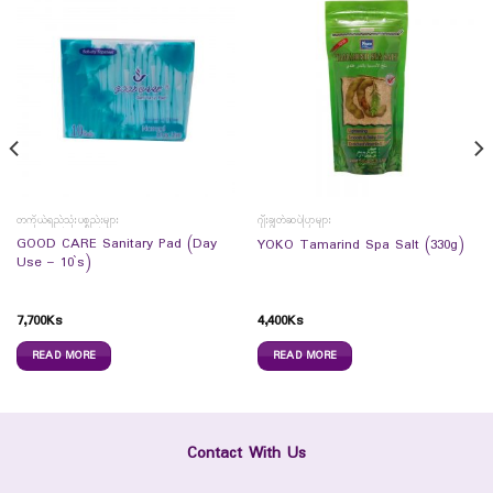
တကိုယ်ရည်သုံးပစ္စည်းများ
ဂျီးချွတ်ဆပ်ပြာများ
GOOD CARE Sanitary Pad (Day
YOKO Tamarind Spa Salt (330g)
Use – 10`s)
7,700
Ks
4,400
Ks
READ MORE
READ MORE
Contact With Us